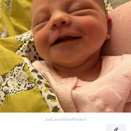
JustCannotThink/Reddit
©