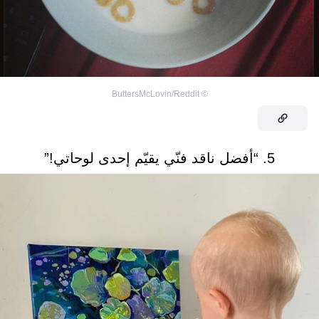
ButtersMcLovin/Reddit
©
5. “أفضل ناقد فنّي يقيّم إحدى لوحاتي!”