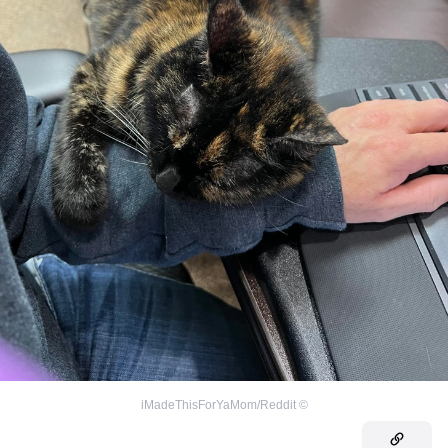
iMadeThisForYaMom/Reddit
©