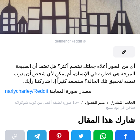
detmeng/Reddit
©
أي من الصور أعلاه جعلتك تبتسم أكثر؟ هل تعتقد أن الطبيعة
المرحة هي فطرية في الإنسان، أم يمكن لأي شخص أن يدرب
نفسه لتحقيق تلك الحالة؟ سنسعد كثيراً إذا شاركتنا رأيك.
مصدر صورة المعاينة
narlycharley/Reddit
الجانب المُشرق
/
مثير للفضول
/
+15 صورة لطيفة أفضل من كوب شوكولاتة
ساخن في يوم مثلج
شارك هذا المقال