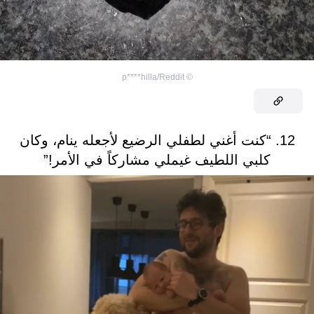
p****hilla/Reddit
©
12. “كنت أغني لطفلي الرضيع لأجعله ينام، وكان
كلبي اللطيف غيملي مشاركاً في الأمر!”