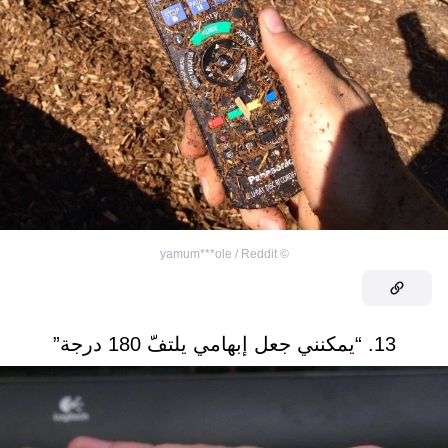
yamum***ole / Reddit
©
13. “يمكنني جعل إبهامي يلتفّ 180 درجة”