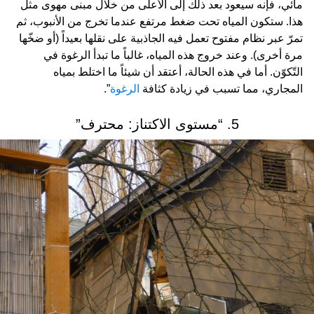
مائي، فإنه سيعود بعد ذلك إلى الأعلى من خلال مبنى مهوى مثل
هذا. ستكون المياه تحت ضغط مرتفع عندما تخرج من الأنبوب، ثم
تمرّ عبر نظام مفتوح تعمل فيه الجاذبية على نقلها بعيداً (أو ضخّها
مرة أخرى). وعند خروج هذه المياه، غالباً ما تبدأ الرغوة في
التّكوّن. أما في هذه الحالة، أعتقد أن شيئاً ما اختلط بمياه
المجاري، مما تسبب في زيادة كثافة
الرغوة
”.
5. “مستوى الاكتناز: محترف”