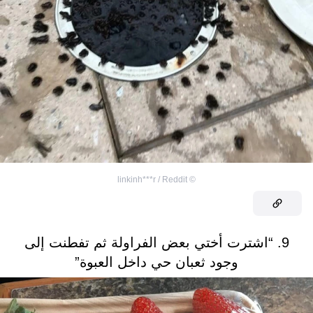
linkinh***r / Reddit
©
9. “اشترت أختي بعض الفراولة ثم تفطنت إلى
وجود ثعبان حي داخل العبوة”