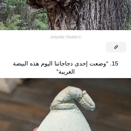
Jollyville / Reddit
©
15. “وضعت إحدى دجاجاتنا اليوم هذه البيضة
الغريبة”