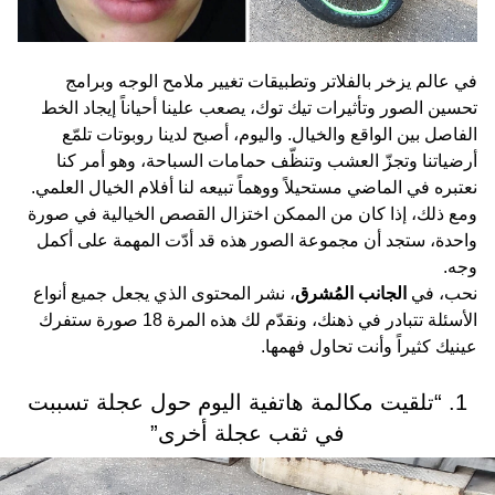
في عالم يزخر بالفلاتر وتطبيقات تغيير ملامح الوجه وبرامج
تحسين الصور وتأثيرات تيك توك، يصعب علينا أحياناً إيجاد الخط
الفاصل بين الواقع والخيال. واليوم، أصبح لدينا روبوتات تلمّع
أرضياتنا وتجزّ العشب وتنظّف حمامات السباحة، وهو أمر كنا
نعتبره في الماضي مستحيلاً ووهماً تبيعه لنا أفلام الخيال العلمي.
ومع ذلك، إذا كان من الممكن اختزال القصص الخيالية في صورة
واحدة، ستجد أن مجموعة الصور هذه قد أدّت المهمة على أكمل
وجه.
نحب، في
الجانب المُشرق
، نشر المحتوى الذي يجعل جميع أنواع
الأسئلة تتبادر في ذهنك، ونقدّم لك هذه المرة 18 صورة ستفرك
عينيك كثيراً وأنت تحاول فهمها.
1. “تلقيت مكالمة هاتفية اليوم حول عجلة تسببت
في ثقب عجلة أخرى”