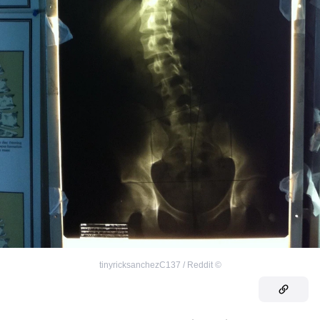
tinyricksanchezC137 / Reddit
©