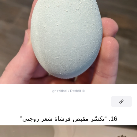
grizzithal / Reddit
©
16. “تكسّر مقبض فرشاة شعر زوجتي”