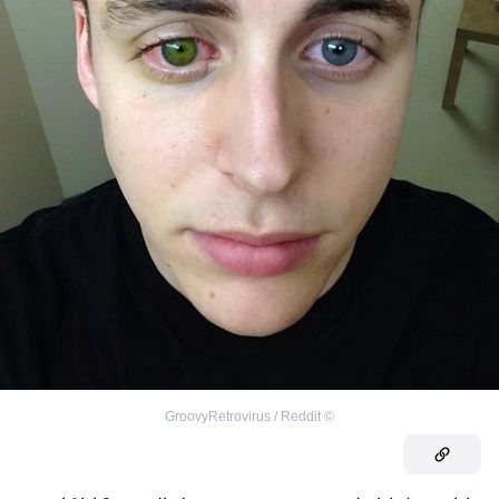
GroovyRetrovirus / Reddit
©