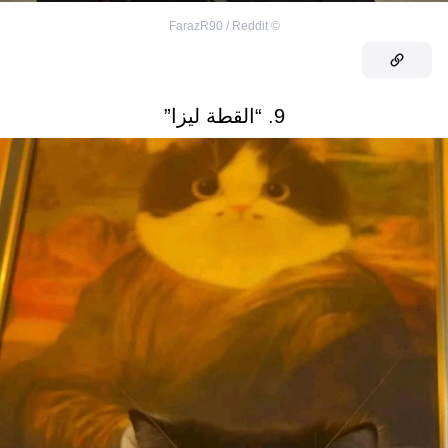
FarazR90 / Reddit
©
9. “القطة ليزا”