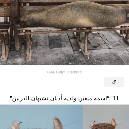
GIANTkitty4 / Reddit
©
11. “اسمه ميفين ولديه أذنان تشبهان القرنين”