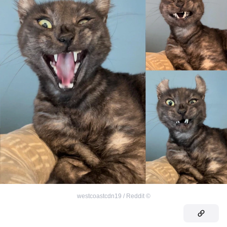
westcoastcdn19 / Reddit
©