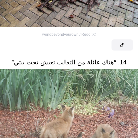
worldbeyondyourown / Reddit
©
14. “هناك عائلة من الثعالب تعيش تحت بيتي”