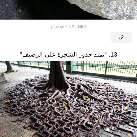
yousap**** / Reddit
©
13. “تمتد جذور الشجرة على الرصيف”