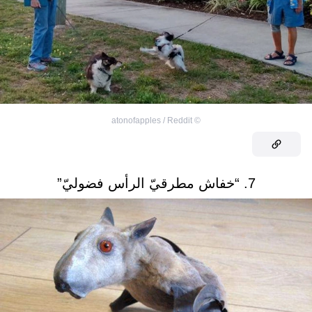
atonofapples / Reddit
©
7. “خفاش مطرقيّ الرأس فضوليّ”