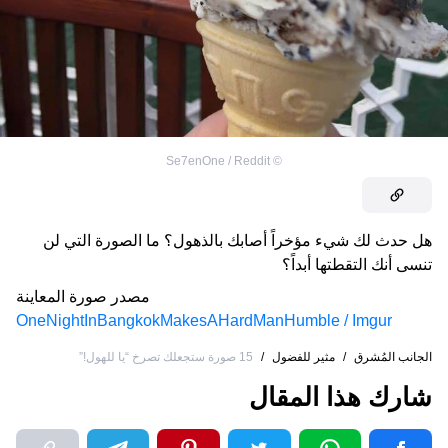
Se7enOne / Reddit
©
هل حدث لك شيء مؤخراً أصابك بالذهول؟ ما الصورة التي لن
تنسى أنك التقطتها أبداً؟
مصدر صورة المعاينة
OneNightInBangkokMakesAHardManHumble / Imgur
الجانب المُشرق
/
مثير للفضول
/
15 صورة ستجعلك تصرخ “يا للهول!”
شارك هذا المقال