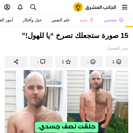
شخصي
جديد
علم النفس
حيل وأفكار
أمور الف
15 صورة ستجعلك تصرخ “يا للهول!”
مثير للفضول
-
1
-
1