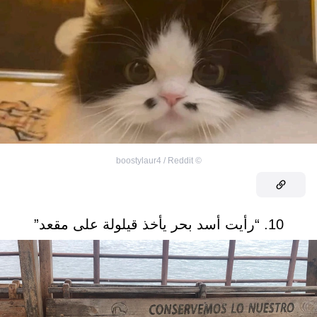
boostylaur4 / Reddit
©
10. “رأيت أسد بحر يأخذ قيلولة على مقعد”