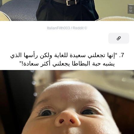
ItalianFilth003 / Reddit
©
7. “إنها تجعلني سعيدة للغاية ولكن رأسها الذي
يشبه حبة البطاطا يجعلني أكثر سعادة!”