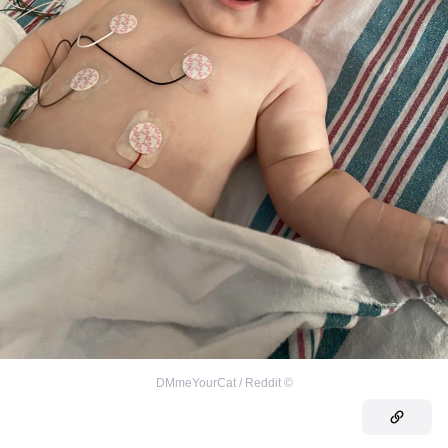
DMmeYourCat / Reddit
©