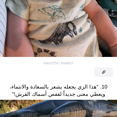
mitch3758 / Reddit
©
10. “هذا الزي يجعله يشعر بالسعادة والانتماء،
ويعطي معنى جديداً لقفص أسماك القرش!”