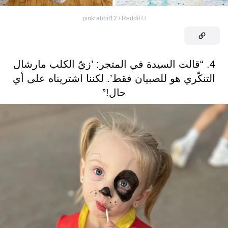
pinkrabbit12 / Reddit
©
4. “قالت السيدة في المتجر: ’زيّ الكلب مارشال
التنكّري هو للصبيان فقط’. لكننا اشتريناه على أي
حال!”