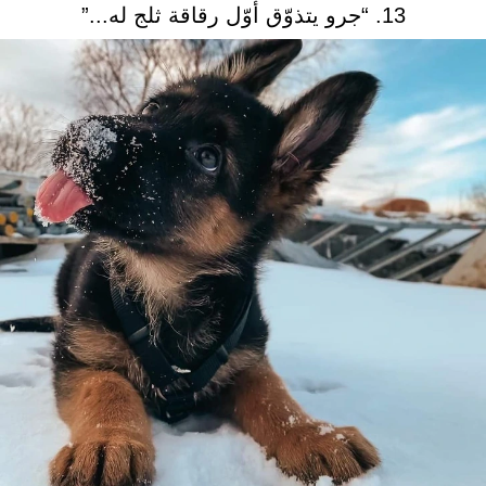
13. “جرو يتذوّق أوّل رقاقة ثلج له...”