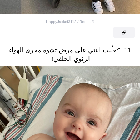
HappyJacket3113 / Reddit
©
11. “تغلّبت ابنتي على مرض تشوه مجرى الهواء
الرئوي الخلقي!”