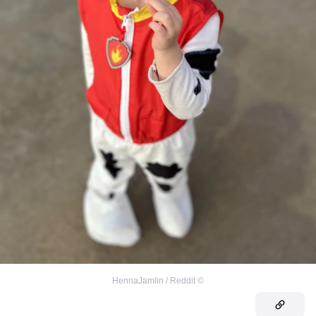
HennaJamlin / Reddit
©