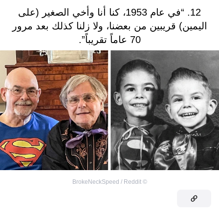
12. “في عام 1953، كنا أنا وأخي الصغير (على
اليمين) قريبين من بعضنا، ولا زلنا كذلك بعد مرور
70 عاماً تقريباً”.
BrokeNeckSpeed / Reddit
©