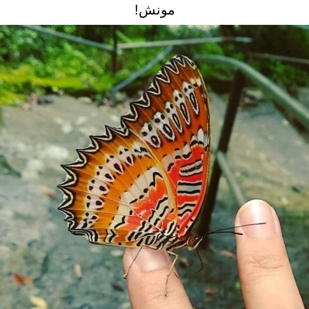
مونش!