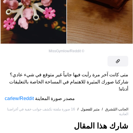
MissGymlow/Reddit
©
متى كانت آخر مرة رأيت فيها جانباً غير متوقع في شيء عادي؟
شاركنا صورك المثيرة للاهتمام في المساحة الخاصة بالتعليقات
أدناه!
مصدر صورة المعاينة
carlew/Reddit
الجانب المُشرق
/
مثير للفضول
/
16 صورة ملفتة تكشف جوانب خفية في أغراضنا
العادية
شارك هذا المقال