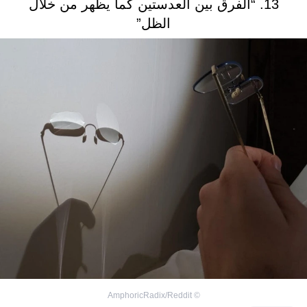
13. “الفرق بين العدستين كما يظهر من خلال
الظل”
AmphoricRadix/Reddit
©