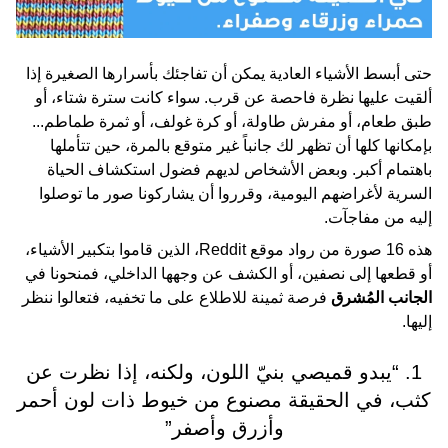
حتى أبسط الأشياء العادية يمكن أن تفاجئك بأسرارها الصغيرة إذا
ألقيت عليها نظرة فاحصة عن قرب. سواء كانت سترة شتاء، أو
طبق طعام، أو مفرش طاولة، أو كرة غولف، أو ثمرة طماطم...
بإمكانها كلها أن تظهر لك جانباً غير متوقع بالمرة، حين تتأملها
باهتمام أكبر. وبعض الأشخاص لديهم فضول استكشاف الحياة
السرية لأغراضهم اليومية، وقرروا أن يشاركونا صور ما توصلوا
إليه من مفاجآت.
هذه 16 صورة من رواد موقع Reddit، الذين قاموا بتكبير الأشياء،
أو قطعها إلى نصفين، أو الكشف عن وجهها الداخلي، فمنحونا في
الجانب المُشرق
فرصة ثمينة للاطلاع على ما تخفيه، فتعالوا ننظر
إليها.
1. “يبدو قميصي بنيّ اللون، ولكنه، إذا نظرت عن
كثب، في الحقيقة مصنوع من خيوط ذات لون أحمر
وأزرق وأصفر”