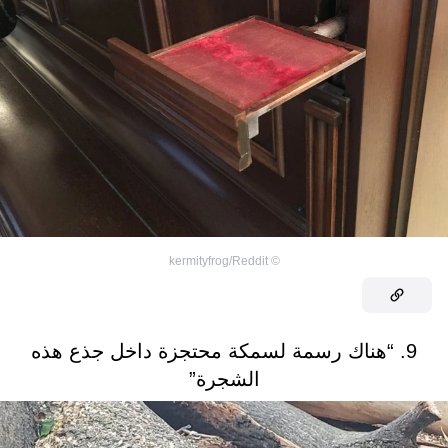
kermityfrog/Reddit
©
9. “هناك رسمة لسمكة محتجزة داخل جذع هذه
الشجرة”