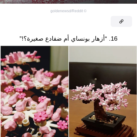
goldenewsd/Reddit
©
16. “أزهار بونساي أم ضفادع صغيرة؟!”