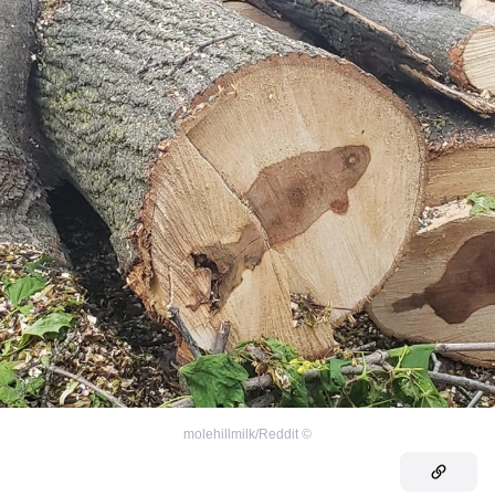
molehillmilk/Reddit
©