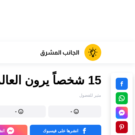
15 شخصاً يرون العالم بخيال لا يُضاهى
مثير للفضول
-
-
انشرها على فيسبوك
انش