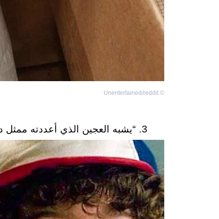
Unentertained/reddit
©
3. “يشبه العجين الذي أعددته ممثل دور داستين في مسلسل S