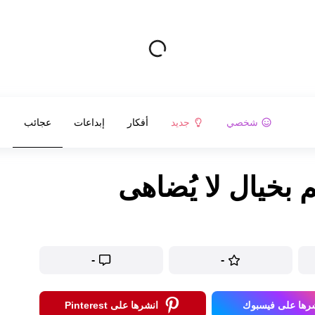
شخصي
جديد
أفكار
إبداعات
عجائب
-
-
رها على فيسبوك
انشرها على Pinterest