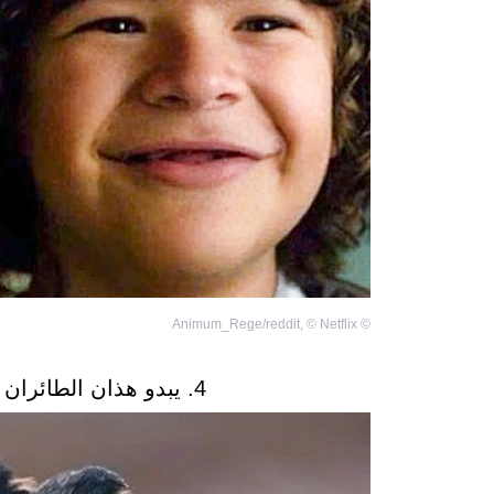
Animum_Rege/reddit
,
©
Netflix
©
4. يبدو هذان الطائران وكأنهما تطلّقا مرتين من قبل!