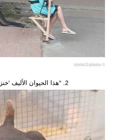
doloto11/pikabu
©
2. “هذا الحيوان الأليف ‘خنزير غينيا’ يشبه طفل وحيد القرن .”