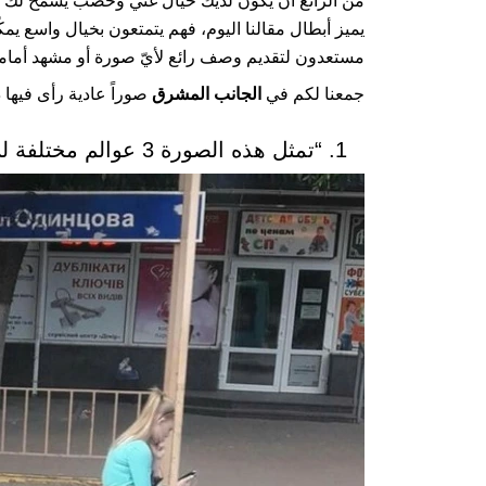
من الرائع أن يكون لديك خيال غني وخصب يسمح لك ب
يميز أبطال مقالنا اليوم، فهم يتمتعون بخيال واسع يمكّ
مستعدون لتقديم وصف رائع لأيّ صورة أو مشهد أمام
جمعنا لكم في
الجانب المشرق
صوراً عادية رأى فيها 
1. “تمثل هذه الصورة 3 عوالم مختلفة لن يتمكّن أصحابها أبداً من فهم بعضهم البعض.”