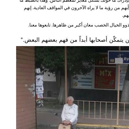
إدراك ما حولك بشكل مغاير لمعظم الناس. وهذا بالضبط ما
نهم من رؤية ما لا يراه الآخرون في المواقف العادية. إنهم
هم.
ذوو الخيال الخصب معان أكبر من ظاهرها. تابعوها معنا.