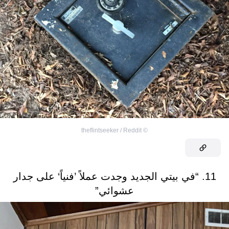
theflintseeker / Reddit
©
11. “في بيتي الجديد وجدت عملاً ’فنياً‘ على جدار
عشوائي”