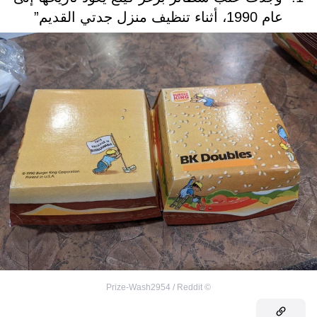
عام 1990، أثناء تنظيف منزل جدتي القديم”
Prize-Wash2954 / Reddit
©