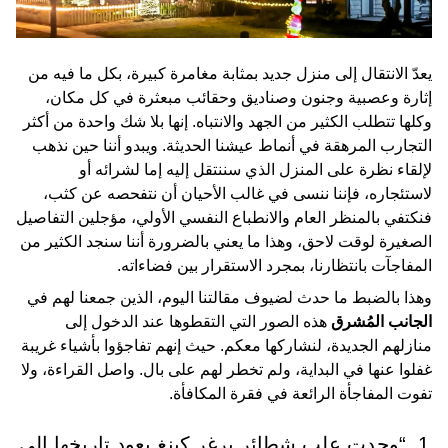
يعدّ الانتقال إلى منزل جديد بمثابة مغامرة كبيرة، بكل ما فيه من
إثارة وعصبية وجنون وصناديق وحقائب مبعثرة في كل مكان،
وكلها تتطلب الكثير من الجهد والانتباه. إنها بلا شك واحدة من أكثر
التجارب المرهقة في أنماط عيشنا الحديثة. ويبدو أننا حين نذهب
لإلقاء نظرة على المنزل الذي سننتقل إليه إما لشرائه أو
لاستئجاره، فإننا ننسى في غالب الأحيان أن نتفحصه عن كثب،
فنكتفي بالمنظر العام والانطباع النفسي الأولي، مؤجلين التفاصيل
الصغيرة لوقت لاحق، وهذا ما يعني بالضرورة أننا سنجد الكثير من
المفاجآت بانتظارنا، بمجرد الاستقرار بين فضاءاته.
وهذا بالضبط ما حدث لضيوف مقالتنا اليوم، الذين جمعنا لهم في
الجانب المُشرق
هذه الصور التي التقطوها عند الدخول إلى
منازلهم الجديدة، لنشاركها معكم. حيث إنهم تفاجؤوا بأشياء غريبة
غفلوا عنها في البداية، ولم تخطر لهم على بال. واصل القراءة، ولا
تفوت المفاجأة الرائعة في فقرة المكافأة.
1. “وجدت علب شطائر برغر كينغ يعود تاريخها إلى