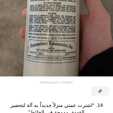
Kindlykeep21 / Reddit
©
14. “اشترت عمتي منزلاً جديداً به آلة لتحضير
القهوة، مدمجة في الحائط”