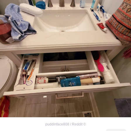
puddinface808 / Reddit
©