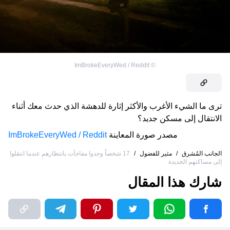
ImBrokeEveryWed / Reddit
©
ترى ما الشيء الأغرب والأكثر إثارة للدهشة الذي حدث معك أثناء
الانتقال إلى مسكن جديد؟
مصدر صورة المعاينة
ImBrokeEveryWed / Reddit
الجانب المُشرق
/
مثير للفضول
/
17 شخصاً وجدوا مفاجآت بانتظارهم عندما انتقلوا
إلى مساكنهم الجديدة
شارك هذا المقال