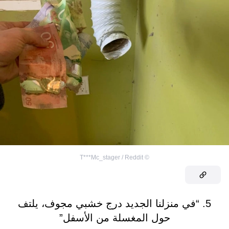
T***Mc_stager / Reddit
©
5. “في منزلنا الجديد درج خشبي مجوف، يلتف
حول المغسلة من الأسفل”