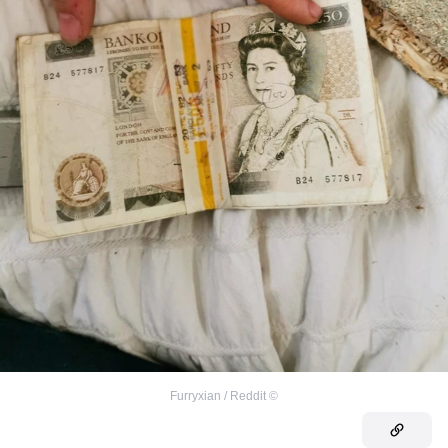
Furryxian / Reddit
©