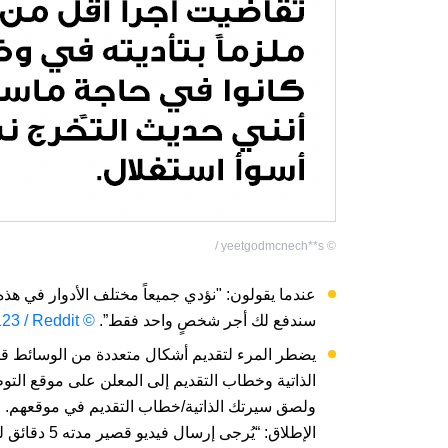
yeetgodmcnech**s /
©
سندفع لك أجر شخصٍ واحد فقط”.
© ScorpionX-123 / Reddit
يضطر المرء لتقديم أشكال متعددة من الوسائط قب
الذاتية وخطاب التقديم إلى المعلن على موقع ال
ولصق سيرتك الذاتية/خطاب التقديم في موقعهم. و
الإطلاق: “يُ