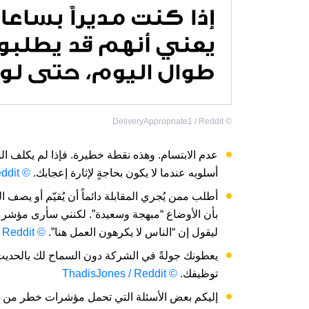
DeliveryAppropriate1 / Reddit
©
عدم الابتسام. وهذه نقطة خطيرة. فإذا لم يكلف ال
أسلوبه عندما لا يكون بحاجةٍ لإثارة إعجابك.
© jtsara / Reddit
أطلب ممن يُجري المقابلة دائماً أن يُقيّم أو يصف 
بأن الأوضاع “مبهجة وسعيدة”. لكنني سأرى مؤشر خط
ليقول إن “الناس لا يكرهون العمل هنا”.
© Commercial_Yak7468 / Reddit
يعطونك جولةً في الشركة دون السماح لك بالحديث م
توظيفك.
© ThadisJones / Reddit
إليكم بعض الأسئلة التي تحمل مؤشرات خطر من 