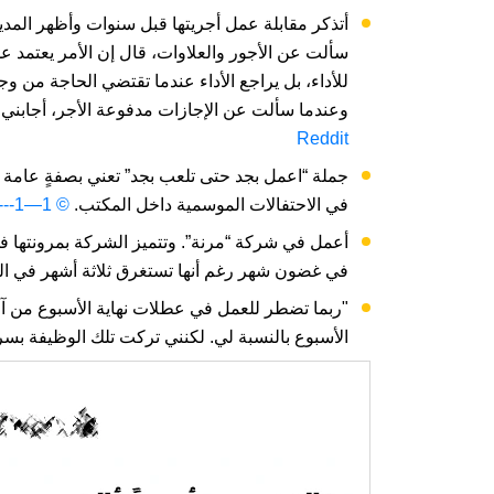
أتذكر مقابلة عمل أجريتها قبل سنوات وأظهر المدي
سألت عن الأجور والعلاوات، قال إن الأمر يعتمد ع
للأداء، بل يراجع الأداء عندما تقتضي الحاجة من و
وعندما سألت عن الإجازات مدفوعة الأجر، أجابني قائل
Reddit
جملة “اعمل بجد حتى تلعب بجد” تعني بصفةٍ عامة
في الاحتفالات الموسمية داخل المكتب.
© 1—1----1-1-1---1 / Reddit
أعمل في شركة “مرنة”. وتتميز الشركة بمرونتها في
في غضون شهر رغم أنها تستغرق ثلاثة أشهر في الم
"ربما تضطر للعمل في عطلات نهاية الأسبوع من آن
الأسبوع بالنسبة لي. لكنني تركت تلك الوظيفة بس