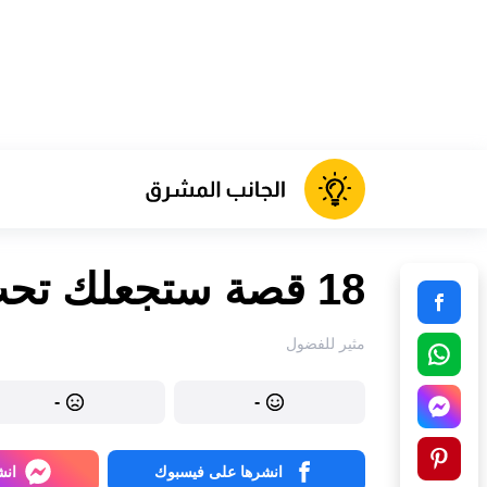
18 قصة ستجعلك تحب وظيفتك أكثر
مثير للفضول
-
-
انشرها على فيسبوك
انش