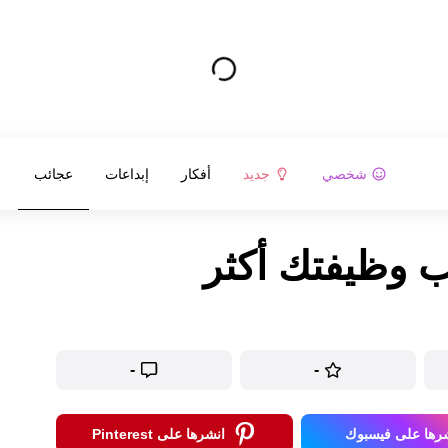
شخصي
جديد
أفكار
إبداعات
عجائب
-
-
رها على فيسبوك
انشرها على Pinterest