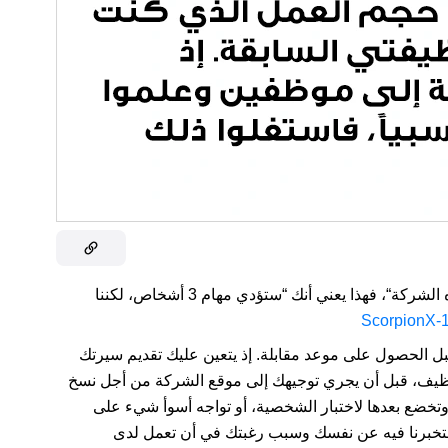
عندما يقولون: "نؤدي جميعاً مختلف الأدوار في هذه الشركة“، فهذا يعني أنك “ستؤدي مهام 3 أشخاص، لكننا
ل الحصول على موعد مقابلة. إذ يتعين عليك تقديم سيرتك
توظيف، قبل أن يجري توجيهك إلى موقع الشركة من أجل نسخ
تخضع بعدها لاختبار الشخصية، أو تواجه أسوأ شيء على
رجى إرسال فيديو قصير مدته 5 دقائق لتخبرنا فيه عن نفسك وسبب رغبتك في أن تعمل لدى