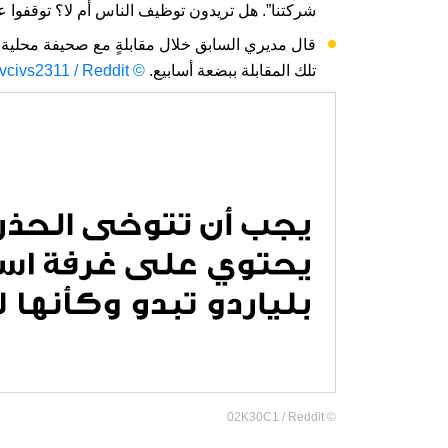
شركتنا”. هل تريدون توظيف الناس أم لا؟ توقفوا ع
قال مديري السابق خلال مقابلةٍ مع صحيفة محلية 
تلك المقابلة ببضعة أسابيع.
© Lvcivs2311 / Reddit
02K30C1 / Reddit
©