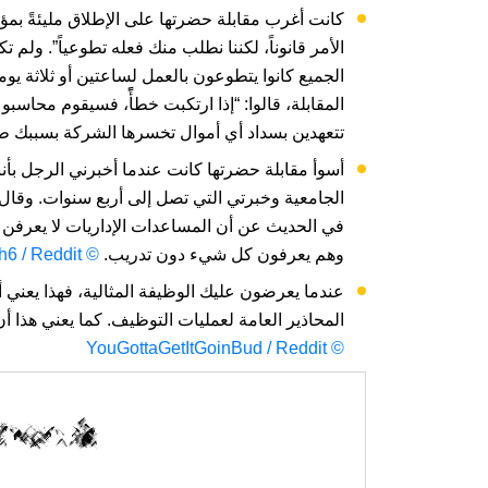
كانت أغرب مقابلة حضرتها على الإطلاق مليئةً بمؤش
الأمر قانوناً، لكننا نطلب منك فعله تطوعياً”. ولم
الجميع كانوا يتطوعون بالعمل لساعتين أو ثلاثة يو
المقابلة، قالوا: “إذا ارتكبت خطأًً، فسيقوم محا
تتعهدين بسداد أي أموال تخسرها الشركة بسببك طو
أسوأ مقابلة حضرتها كانت عندما أخبرني الرجل بأن
الجامعية وخبرتي التي تصل إلى أربع سنوات. وقال 
في الحديث عن أن المساعدات الإداريات لا يعرفن أ
وهم يعرفون كل شيء دون تدريب.
© jenh6 / Reddit
عندما يعرضون عليك الوظيفة المثالية، فهذا يعني
المحاذير العامة لعمليات التوظيف. كما يعني هذا أ
© YouGottaGetItGoinBud / Reddit