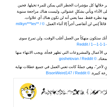
ر خلالها كل مؤشرات الخطر التي يمكن للمرء تخيلها. فحين
لى الأداء ويأتي بشكلٍ عشوائي. وليست هناك مراجعة سنوية
جهة نظره فقط. مما يعني أنه لن تكون هناك أي علاوات.
اً إنني لن أتقاضى أجراً إلا أثناء العمل.
© milkyn***les** /
 أنك ستكون منهكاً من العمل أغلب الوقت، ولن تمرح سوى
 الأعمال والمشروعات التي تظهر فجأة، ويجب الانتهاء منها
عتاد.
© goshetovan / Reddit
ٍ لآخر"، وهي جملةٌ كانت تعني العمل في جميع عطلات نهاية
رعة كبيرة.
© BisonWeird147 / Reddit