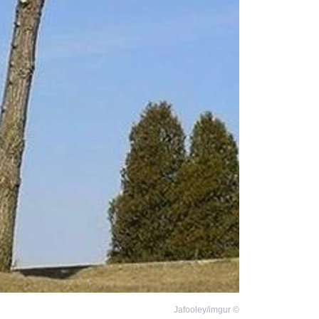
Jafooley/imgur
©