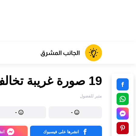
19 صورة غريبة تخالف المنطق تماماً
مثير للفضول
-
-
انشرها على فيسبوك
انش