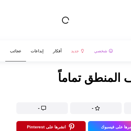
شخصي
جديد
أفكار
إبداعات
عجائب
-
-
رها على فيسبوك
انشرها على Pinterest