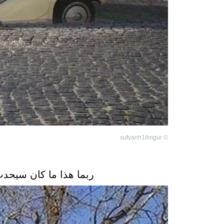
sufyanh1/imgur
©
ربما هذا ما كان سيحدث