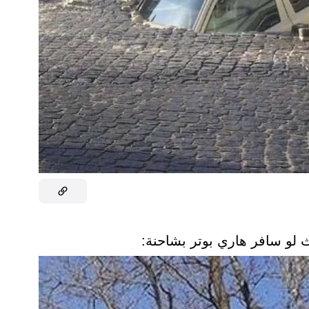
 لو سافر هاري بوتر بشاحنة: