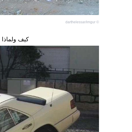
darthelessar/imgur
©
كيف ولماذا 