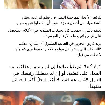
يتربّص الأعداء لمهاجمة البطل في فيلم الرعب، وتقرر
الشخصيات أن أفضل تصرّف هو... أن ينفصلوا عن بعضهم.
نعتقد بأنك إن جمعت كل الحبكات المبتذلة في الأفلام، ستحصل
على فيلم رائع يحطم الأرقام القياسية.
يريد فريق التحرير في
الجانب المشرق
أن يشارك معكم
“اللحظات التي يألفها كل مولع بالأفلام”. دعونا نرى كم منها
لاحظت من قبل.
1. لا تُـعدّ شرطياً صالحاً إن لم يسبق إعفاؤك من
العمل على قضية، أو إن لم يعطيك رئيسك في
العمل 48 ساعة فقط لا أكثر لتحلّ أكثر الجرائم
تعقيداً.