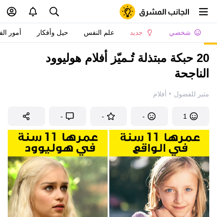
شخصي
جديد
علم النفس
حيل وأفكار
أمور الف
20 حبكة مبتذلة تُـميّز أفلام هوليوود
الناجحة
·
مثير للفضول
أفلام
-
-
-
1