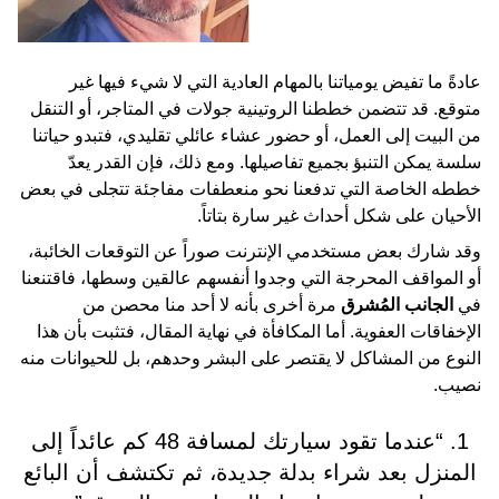
عادةً ما تفيض يومياتنا بالمهام العادية التي لا شيء فيها غير
متوقع. قد تتضمن خططنا الروتينية جولات في المتاجر، أو التنقل
من البيت إلى العمل، أو حضور عشاء عائلي تقليدي، فتبدو حياتنا
سلسة يمكن التنبؤ بجميع تفاصيلها. ومع ذلك، فإن القدر يعدّ
خططه الخاصة التي تدفعنا نحو منعطفات مفاجئة تتجلى في بعض
الأحيان على شكل أحداث غير سارة بتاتاً.
وقد شارك بعض مستخدمي الإنترنت صوراً عن التوقعات الخائبة،
أو المواقف المحرجة التي وجدوا أنفسهم عالقين وسطها، فاقتنعنا
في
الجانب المُشرق
مرة أخرى بأنه لا أحد منا محصن من
الإخفاقات العفوية. أما المكافأة في نهاية المقال، فتثبت بأن هذا
النوع من المشاكل لا يقتصر على البشر وحدهم، بل للحيوانات منه
نصيب.
1. “عندما تقود سيارتك لمسافة 48 كم عائداً إلى
المنزل بعد شراء بدلة جديدة، ثم تكتشف أن البائع