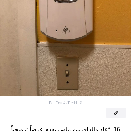
BenCorn4 / Reddit
©
16. “عاد والداي من ملهى يقدم عرضاً ترويجياً