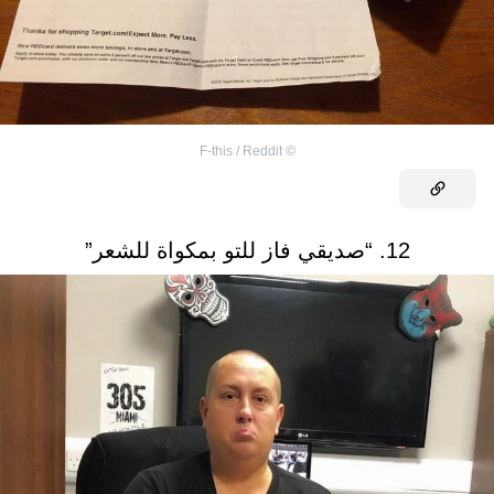
F-this / Reddit
©
12. “صديقي فاز للتو بمكواة للشعر”