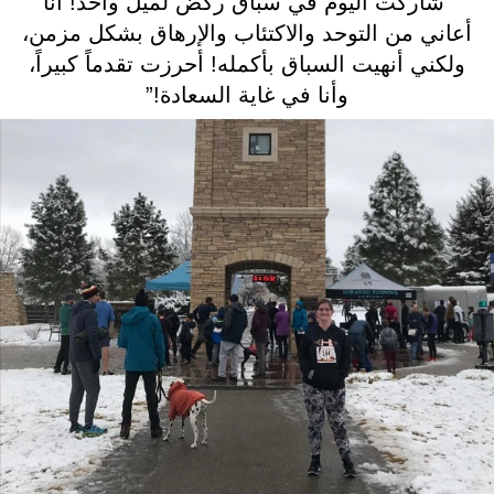
“شاركت اليوم في سباق ركض لميل واحد! أنا
أعاني من التوحد والاكتئاب والإرهاق بشكل مزمن،
ولكني أنهيت السباق بأكمله! أحرزت تقدماً كبيراً،
وأنا في غاية السعادة!”