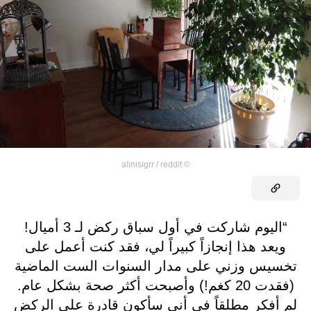
alinisigrr / reddit
©
“اليوم شاركت في أول سباق ركض لـ 3 أميال!
ويعد هذا إنجازاً كبيراً لي، فقد كنت أعمل على
تخسيس وزني على مدار السنوات الست الماضية
(فقدت 20 كغم!) وأصبحت أكثر صحة بشكل عام.
لم أفكر مطلقاً في أني سأكون قادرة على الركض