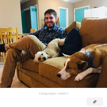
Chingonjabe / reddit
©