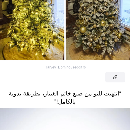
Harvey_Domino / reddit
©
“انتهيت للتو من صنع خاتم الغيتار، بطريقة يدوية
بالكامل!”