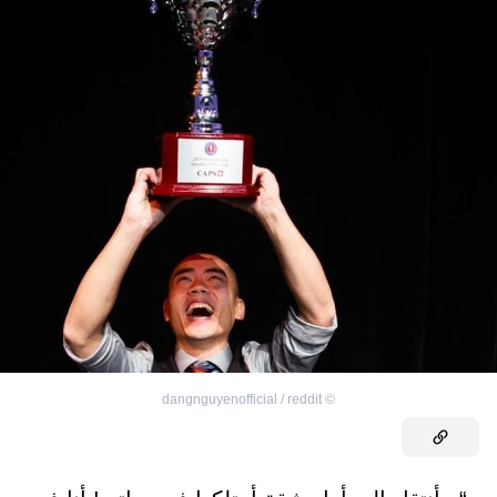
dangnguyenofficial / reddit
©