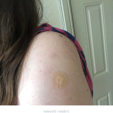
nowos45 / reddit
©