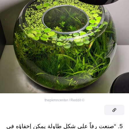
thepkmncenter / Reddit
©
5. “صنعت رفاً على شكل طاولة يمكن إخفاؤه في