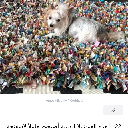
romeskillydilly / Reddit
©
22. " هذه الغودزيلا الدمية أصبحت حاملاً لإسفنجة