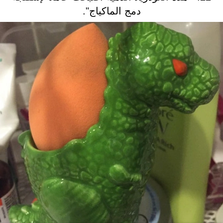
دمج الماكياج".