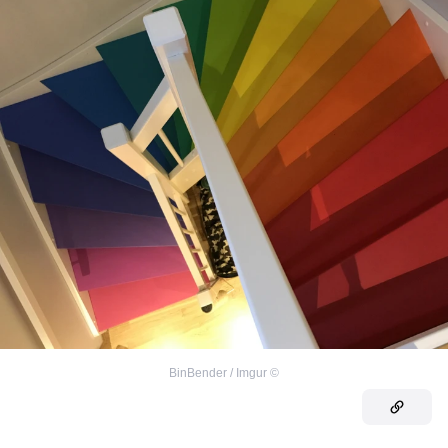
BinBender / Imgur
©