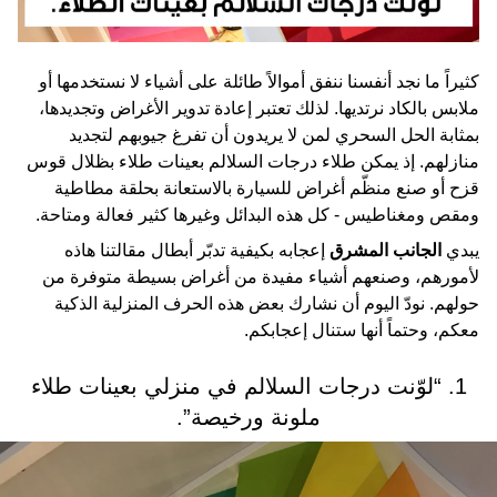
كثيراً ما نجد أنفسنا ننفق أموالاً طائلة على أشياء لا نستخدمها أو
ملابس بالكاد نرتديها. لذلك تعتبر إعادة تدوير الأغراض وتجديدها،
بمثابة الحل السحري لمن لا يريدون أن تفرغ جيوبهم لتجديد
منازلهم. إذ يمكن طلاء درجات السلالم بعينات طلاء بظلال قوس
قزح أو صنع منظّم أغراض للسيارة بالاستعانة بحلقة مطاطية
ومقص ومغناطيس - كل هذه البدائل وغيرها كثير فعالة ومتاحة.
يبدي
الجانب المشرق
إعجابه بكيفية تدبّر أبطال مقالتنا هاذه
لأمورهم، وصنعهم أشياء مفيدة من أغراض بسيطة متوفرة من
حولهم. نودّ اليوم أن نشارك بعض هذه الحرف المنزلية الذكية
معكم، وحتماً أنها ستنال إعجابكم.
1. “لوّنت درجات السلالم في منزلي بعينات طلاء
ملونة ورخيصة”.