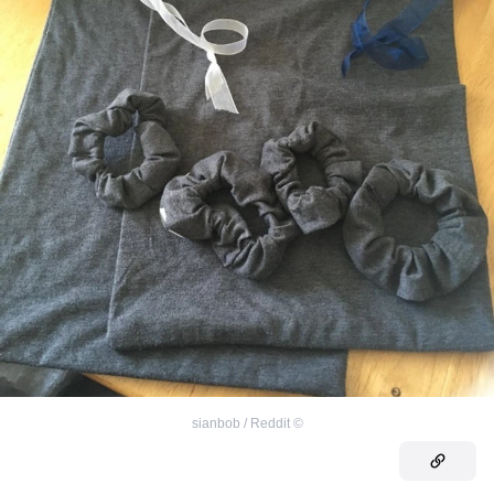
sianbob / Reddit
©