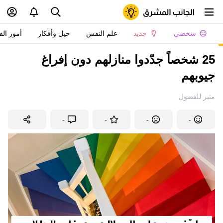
شخصي
جديد
علم النفس
حيل وأفكار
أمور الف
25 شخصاً جدّدوا منازلهم دون إفراغ
جيوبهم
مثير للفضول
-
-
-
-