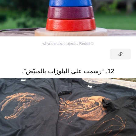
whynotmakeprojects / Reddit
©
12. “رسمت على البلوزات بالمبيّض”.