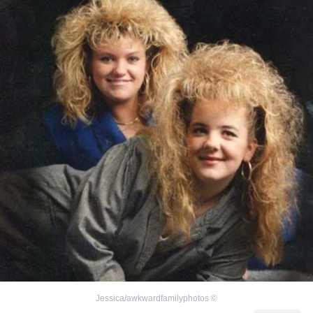
Jessica/awkwardfamilyphotos
©