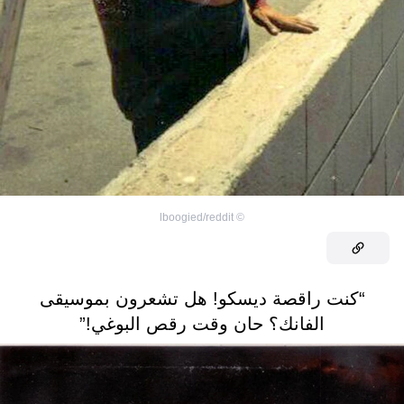
lboogied/reddit
©
“كنت راقصة ديسكو! هل تشعرون بموسيقى
الفانك؟ حان وقت رقص البوغي!”