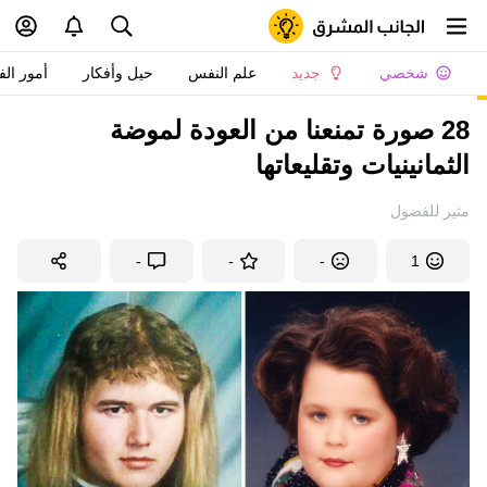
شخصي
جديد
علم النفس
حيل وأفكار
أمور الف
28 صورة تمنعنا من العودة لموضة
الثمانينيات وتقليعاتها
مثير للفضول
-
-
-
1