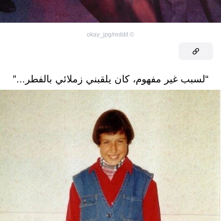
okay_jpg/reddit
©
“لسبب غير مفهوم، كان يلقبني زملائي بالفطر...”