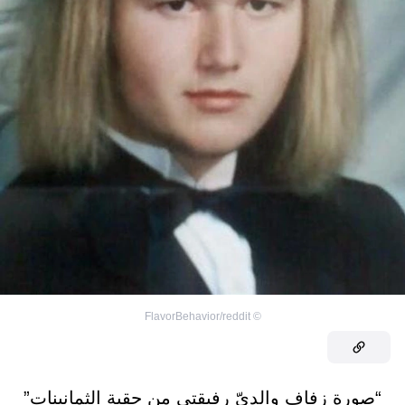
FlavorBehavior/reddit
©
“صورة زفاف والديّ رفيقتي من حقبة الثمانينات”