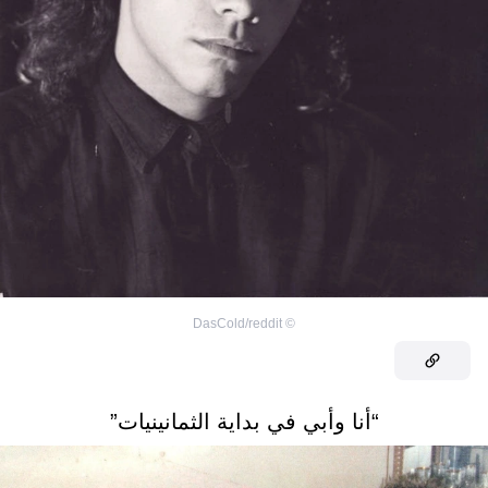
DasCold/reddit
©
“أنا وأبي في بداية الثمانينيات”