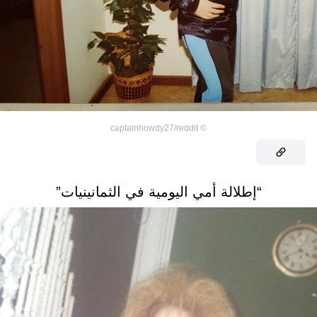
captainhowdy27/reddit
©
“إطلالة أمي اليومية في الثمانينيات”