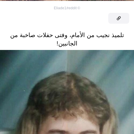
Eliade1/reddit
©
تلميذ نجيب من الأمام، وفتى حفلات صاخبة من
الجانبين!