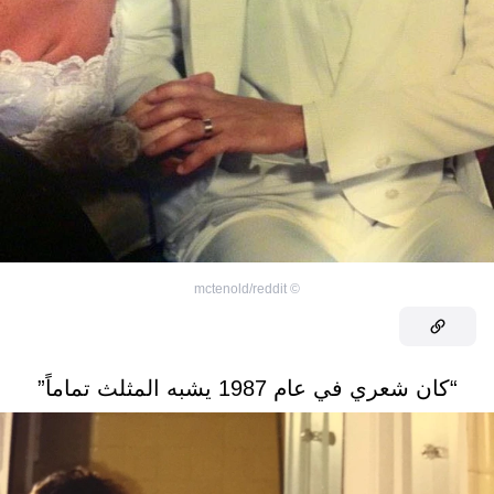
mctenold/reddit
©
“كان شعري في عام 1987 يشبه المثلث تماماً”