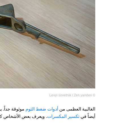
Levyi sovetnik / Zen.yandex
©
الغالبية العظمى من
أدوات ضغط الثوم
موثوقة جداً. ي
أيضاً في
تكسير المكسرات
. ويعرف بعض الأشخاص كيف