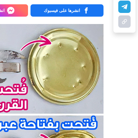
انشرها على فيسبوك
انش