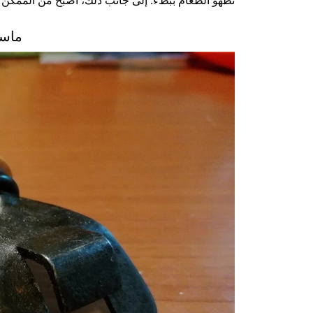
تطهو الطعام ببطء. إلى جانب ذلك، أصبح من الممكن
ماسك