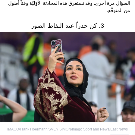
السؤال مرة أخرى. وقد تستغرق هذه المحادثة الأوّليّة وقتاً أطول
من المتوقَّع.
3. كن حذراً عند التقاط الصور
IMAGO/Frank Hoermann/SVEN SIMON/Imago Sport and News/East News