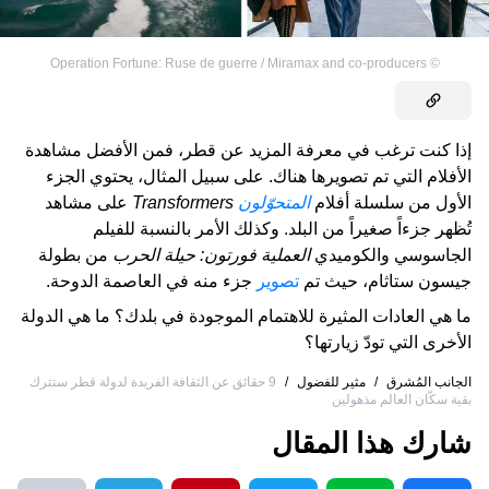
Operation Fortune: Ruse de guerre / Miramax and co-producers
©
إذا كنت ترغب في معرفة المزيد عن قطر، فمن الأفضل مشاهدة
الأفلام التي تم تصويرها هناك. على سبيل المثال، يحتوي الجزء
الأول من سلسلة أفلام
المتحوّلون
Transformers
على مشاهد
تُظهر جزءاً صغيراً من البلد. وكذلك الأمر بالنسبة للفيلم
الجاسوسي والكوميدي
العملية فورتون: حيلة الحرب
من بطولة
جيسون ستاثام، حيث تم
تصوير
جزء منه في العاصمة الدوحة.
ما هي العادات المثيرة للاهتمام الموجودة في بلدك؟ ما هي الدولة
الأخرى التي تودّ زيارتها؟
الجانب المُشرق
/
مثير للفضول
/
9 حقائق عن الثقافة الفريدة لدولة قطر ستترك
بقية سكّان العالم مذهولين
شارك هذا المقال