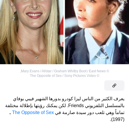
,
Mary Evans / Allstar / Graham Whitby Boot./ East News
©
The Opposite of Sex / Sony Pictures Video
©
يعرف الكثير من الناس ليزا كودرو بدورها الشهير فيبي بوفاي
بالمسلسل التلفزيوني Friends. لكن يمكنك رؤيتها بإطلالة مختلفة
تماماً وهي تلعب دور سيدة صارمة في
The Opposite of Sex
ـ
(1997).