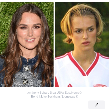
,
Anthony Behar / Sipa USA / East News
©
Bend It Like Beckham / Lionsgate
©