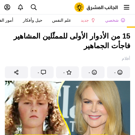
شخصي
جديد
علم النفس
حيل وأفكار
أمور الف
15 من الأدوار الأولى للممثّلين المشاهير
فاجأت الجماهير
أفلام
-
-
-
-