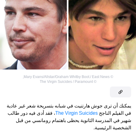
,
Mary Evans/Allstar/Graham Whitby Boot./ East News
©
The Virgin Suicides / Paramount
©
يمكنك أن ترى جوش هارتنيت في شبابه بتسريحة شعر غير عادية
في الفيلم الناجح
The Virgin Suicides
، فقد أدى فيه دور طالب
شهير في المدرسة الثانوية يحظى باهتمام رومانسي من قبل
الشخصية الرئيسية.