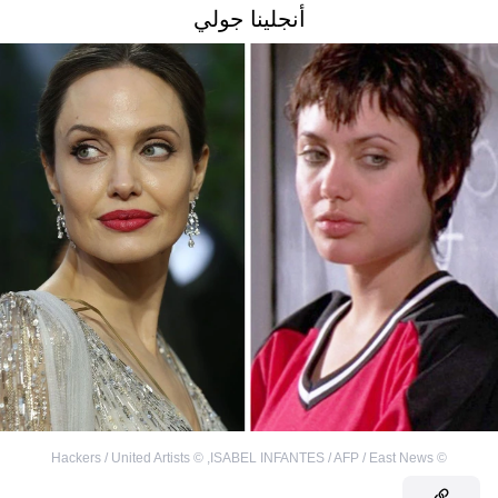
أنجلينا جولي
Hackers / United Artists
©
,
ISABEL INFANTES / AFP / East News
©