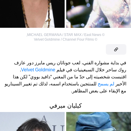
,
MICHAEL GERMANA / STAR MAX / East News
©
Velvet Goldmine / Channel Four Films
©
في بداية مشواره الفني، لعب جوناثان ريس مايرز دور عازف
روك ساحر خلال السبعينيات في فيلم
Velvet Goldmine
.
اقتبست شخصيته إلى حدّ ما من المغني “دافيد بووي” لكن هذا
الأخير
لم يسمح
للمنتجين باستخدام اسمه، لذلك تم تغيير السيناريو
مع الإبقاء على بعض المظاهر.
كيليان ميرفي