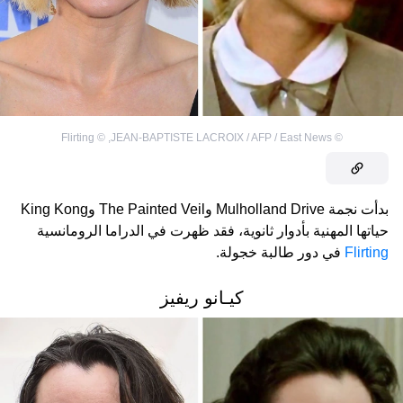
Flirting
©
,
JEAN-BAPTISTE LACROIX / AFP / East News
©
بدأت نجمة Mulholland Drive وThe Painted Veil وKing Kong
حياتها المهنية بأدوار ثانوية، فقد ظهرت في الدراما الرومانسية
Flirting
في دور طالبة خجولة.
كيـانو ريفيز