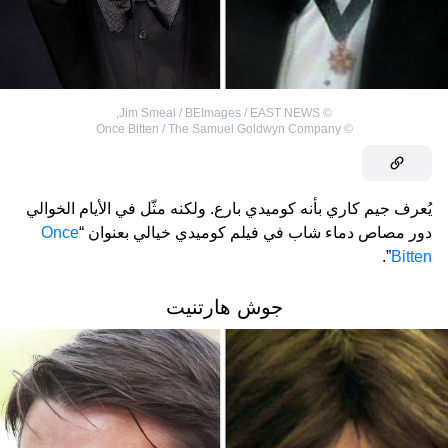
,
Jim Smeal / BEImages / EAST NEWS
©
Once Bitten / The Samuel Goldwyn Company
©
يُعرف جيم كاري بأنه كوميدي بارع. ولكنه مثّل في الأيام الخوالي
دور مصاص دماء شاب في فيلم كوميدي خيالي بعنوان “
Once
”.
Bitten
جوش هارتنيت