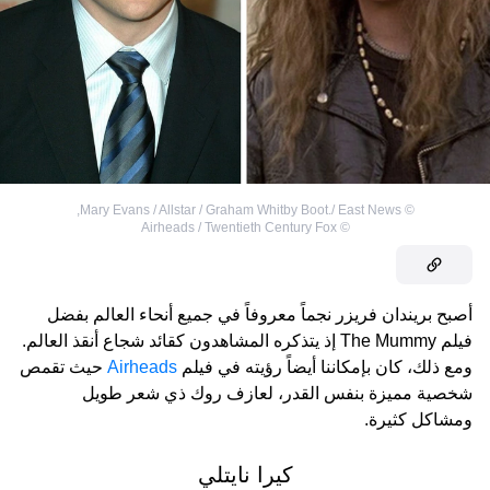
,
Mary Evans / Allstar / Graham Whitby Boot./ East News
©
Airheads / Twentieth Century Fox
©
أصبح بريندان فريزر نجماً معروفاً في جميع أنحاء العالم بفضل
فيلم The Mummy إذ يتذكره المشاهدون كقائد شجاع أنقذ العالم.
ومع ذلك، كان بإمكاننا أيضاً رؤيته في فيلم
Airheads
حيث تقمص
شخصية مميزة بنفس القدر، لعازف روك ذي شعر طويل
ومشاكل كثيرة.
كيرا نايتلي