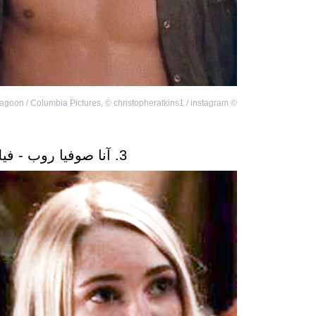
agoon / Columbia Pictures
,
©
christopheratkins1 / instagram
©
3. آنا صوفيا روب - فيلم