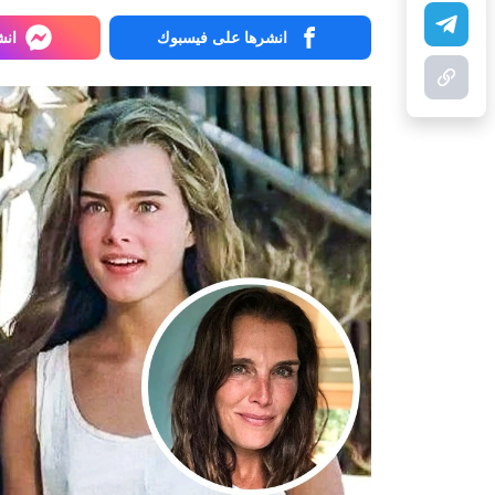
انشرها على فيسبوك
انش