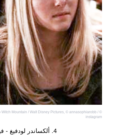
 Witch Mountain / Walt Disney Pictures
,
©
annasophiarobb /
©
instagram
4. ألكساندر لودفيغ - فيلم