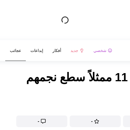
شخصي
جديد
أفكار
إبداعات
عجائب
كيف تبدو حالياً ملامح 11 ممثلاً سطع نجمهم
-
-