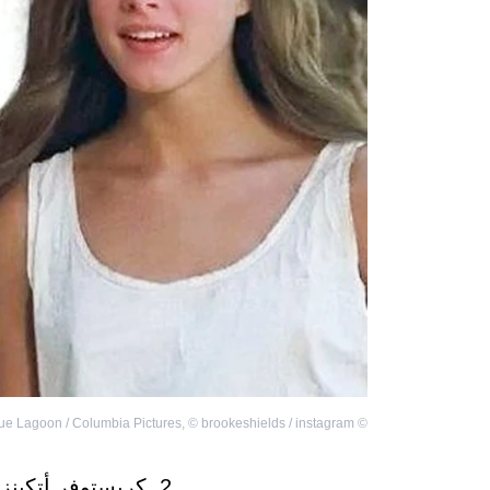
ue Lagoon / Columbia Pictures
,
©
brookeshields / instagram
©
2. كريستوفر أتكينز - فيلم