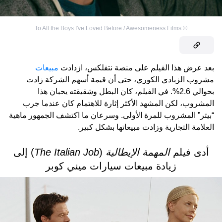
To All the Boys I've Loved Before / Awesomeness Films
©
بعد عرض هذا الفيلم على منصة نتفلكس، ازدادت
مبيعات
مشروب الزبادي الكوري، حتى أن قيمة أسهم الشركة زادت
بحوالي 2.6%. في الفيلم، كان البطل وشقيقته يحبان هذا
المشروب، لكن المشهد الأكثر إثارة للاهتمام كان عندما جرب
“بيتر” المشروب للمرة الأولى. وسرعان ما اكتشف الجمهور ماهية
العلامة التجارية وزادت مبيعاتها بشكل كبير.
أدى فيلم
المهمة الإيطالية
(
The Italian Job
) إلى
زيادة مبيعات سيارات ميني كوبر