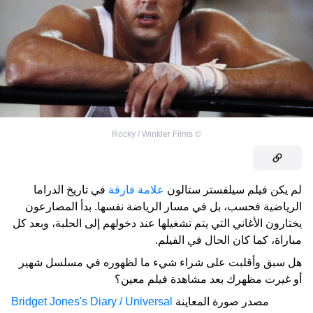
Rocky / Winkler Films
©
لم يكن فيلم سيلفستر ستالون
علامة فارقة
في تاريخ الدراما
الرياضية فحسب، بل في مسار الرياضة نفسها. بدأ المصارعون
يختارون الأغاني التي يتم تشغيلها عند دخولهم إلى الحلبة، وبعد كل
مباراة، كما كان الحال في الفيلم.
هل سبق وأقلبت على شراء شيء ما لظهوره في مسلسل شهير
أو غيرت مظهرك بعد مشاهدة فيلم معين؟
مصدر صورة المعاينة
Bridget Jones's Diary / Universal