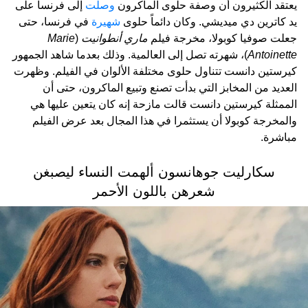
يعتقد الكثيرون أن وصفة حلوى الماكرون
وصلت
إلى فرنسا على
يد كاترين دي ميديشي. وكان دائماً حلوى
شهيرة
في فرنسا، حتى
جعلت صوفيا كوبولا، مخرجة فيلم
ماري أنطوانيت
(
Marie
Antoinette
)، شهرته تصل إلى العالمية. وذلك بعدما شاهد الجمهور
كيرستين دانست تتناول حلوى مختلفة الألوان في الفيلم. وظهرت
العديد من المخابز التي بدأت تصنع وتبيع الماكرون، حتى أن
الممثلة كيرستين دانست قالت مازحة إنه كان يتعين عليها هي
والمخرجة كوبولا أن يستثمرا في هذا المجال بعد عرض الفيلم
مباشرة.
سكارليت جوهانسون ألهمت النساء ليصبغن
شعرهن باللون الأحمر