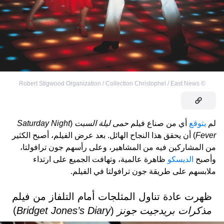
Robert Stigwood Organization / Collection Christophel / East News
©
لم
يتوقع
أي من صناع فيلم
حمى ليلة السبت
(
Saturday Night
Fever
) أن يحقق هذا النجاح الهائل. بعد عرض الفيلم، أصبح الكثير
من المشاركين فيه من المشاهير، وعلى رأسهم جون ترافولتا،
وأصبح
الديسكو
ظاهرة عالمية، وتهافت الجميع على ارتداء
ملابسهم على طريقة جون ترافولتا في الفيلم.
ظهرت عادة تناول المثلجات أمام التلفاز من فيلم
مذكرات بريدجيت جونز
(
Bridget Jones’s Diary
)