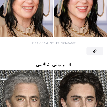
TOLGA AKMEN/AFP/East News
©
4. تيموثي شالامي