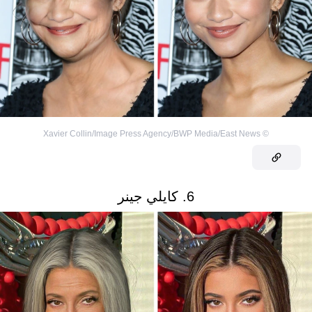
Xavier Collin/Image Press Agency/BWP Media/East News
©
6. كايلي جينر