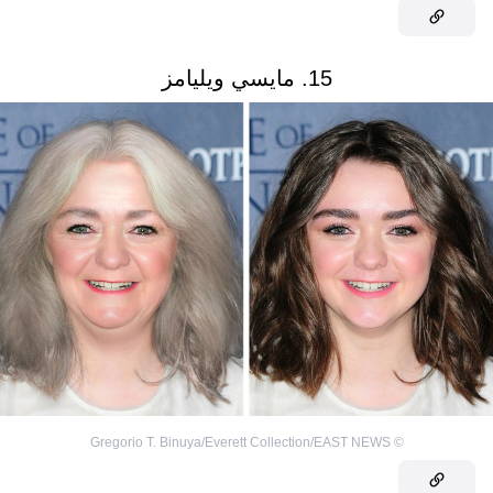
15. مايسي ويليامز
Gregorio T. Binuya/Everett Collection/EAST NEWS
©