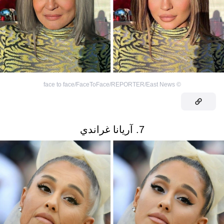
face to face/FaceToFace/REPORTER/East News
©
7. آريانا غراندي