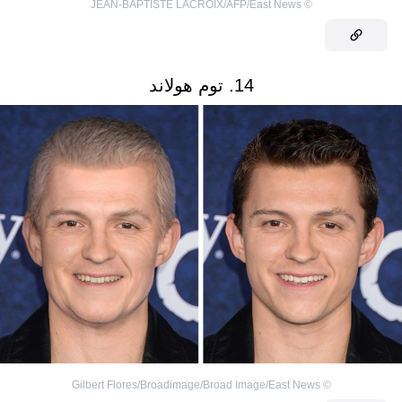
JEAN-BAPTISTE LACROIX/AFP/East News
©
14. توم هولاند
Gilbert Flores/Broadimage/Broad Image/East News
©