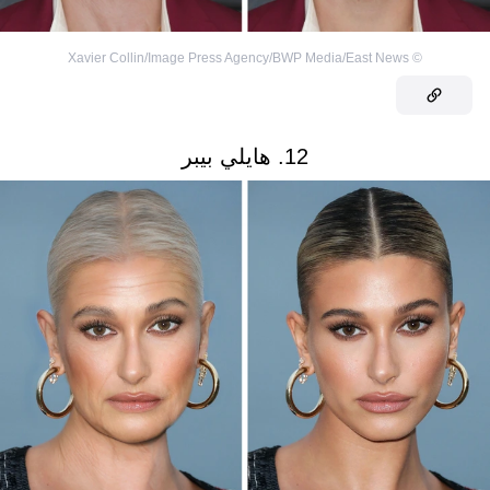
Xavier Collin/Image Press Agency/BWP Media/East News
©
12. هايلي بيبر