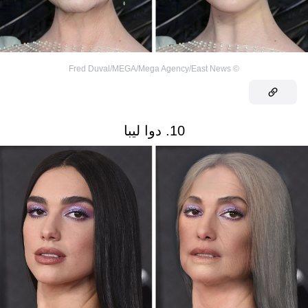
Fred Duval/MEGA/Mega Agency/East News
©
10. دوا ليبا