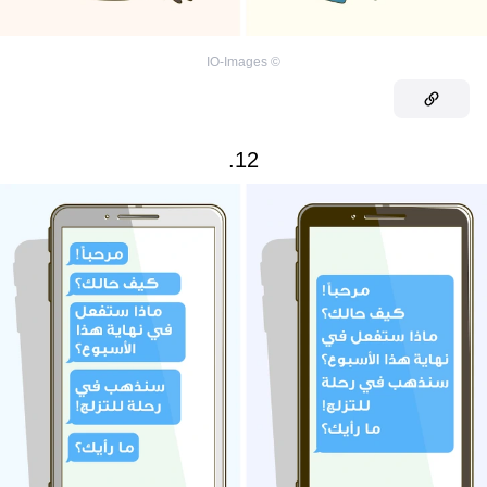
IO-Images
©
12.