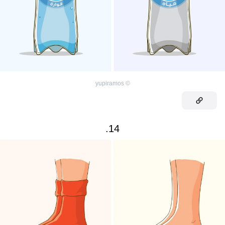
yupiramos
©
14.