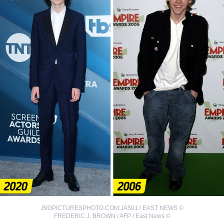
,
BIGPICTURESPHOTO.COM:JA501 / EAST NEWS
©
FREDERIC J. BROWN / AFP / East News
©