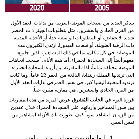
نتذكر العديد من صيحات الموضة الغريبة من بدايات العقد الأول
من القرن الحادي والعشرين، مثل بنطلونات الجينز ذات الخصر
شديد الانخفاض، أو البنطلونات الواسعة جداً، أو الأحذية المدببة
ذات الرقبة الطويلة، أو قبعات الفيدورا. ارتدى الكثيرون هذه
الموضات في كل مكان، بما في ذلك المشاهير، الذين جلبوها
معهم أيضاً إلى السجادة الحمراء. أما هذه الأيام، أصبحت اتجاهات
الموضة مختلفة تماماً، لذا فالمقارنة بين أزياء السجادة الحمراء
التي ترتديها الممثلة زيندايا، البالغة من العمر 23 عاماً، وما كانت
ترتديه المغنية أليشيا كيز، في نفس العمرفي بدايات العقد الأول
من القرن الحادي والعشرين، هي مقارنة مثيرة حقاً.
قررنا اليوم في
الجانب المُشرق
عرض المزيد من هذه المقارنات
بين صور المشاهير وأزيائهم على السجادة الحمراء خلال عقدين
من الزمان، لنشاهد سوياً كيف تطورت تلك الأزياء لمشاهير من
نفس العمر.
1. إيما واتسون وميلي بوبي براون