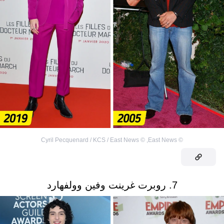
Cyril Pecquenard / KCS / East News
©
,
East News
©
7. روبرت غرينت وفين وولفهارد