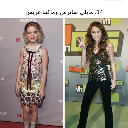
14. مايلي سايرس وماكينا غريس