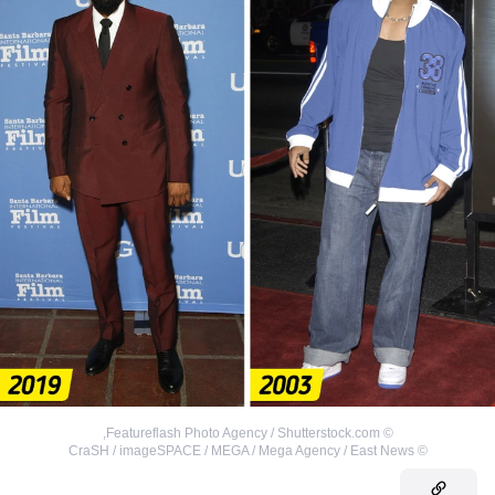
,
Featureflash Photo Agency / Shutterstock.com
©
CraSH / imageSPACE / MEGA / Mega Agency / East News
©