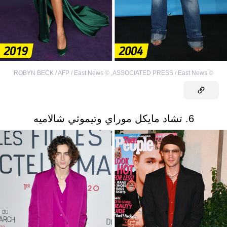
ROBYN BECK / AFP / East News
©
,
ASSOCIATED PRESS / East News
©
6. تشاد مايكل موراي وتيموثي شالاميه