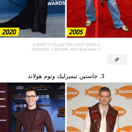
,
EVERETT COLLECTION / EAST NEWS
©
FREDERIC J. BROWN / AFP / East News
©
3. جاستين تيمبرليك وتوم هولاند