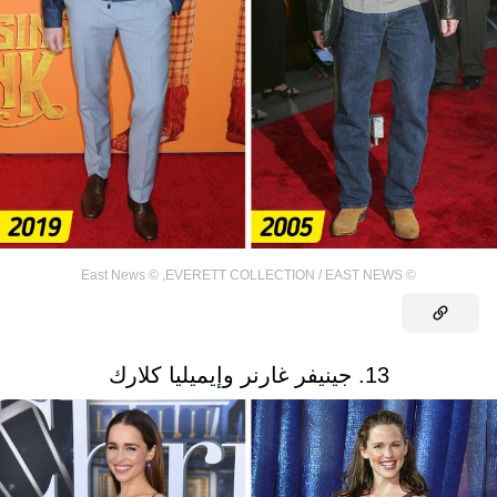
East News
©
,
EVERETT COLLECTION / EAST NEWS
©
13. جينيفر غارنر وإيميليا كلارك