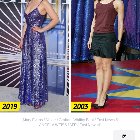
,
Mary Evans / Allstar / Graham Whitby Boot / East News
©
ANGELA WEISS / AFP / East News
©