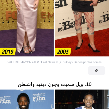
VALERIE MACON / AFP / East News
©
,
s_bukley / Deposiphotos.com
©
10. ويل سميث وجون ديفيد واشنطن