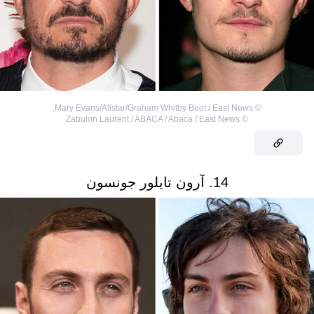
,
Mary Evans/Allstar/Graham Whitby Boot./ East News
©
Zabulon Laurent / ABACA / Abaca / East News
©
14. آرون تايلور جونسون