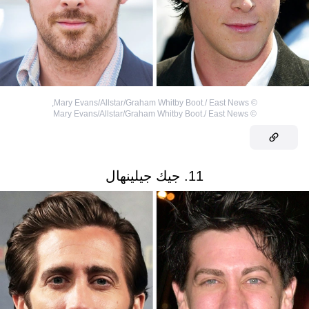
,
Mary Evans/Allstar/Graham Whitby Boot./ East News
©
Mary Evans/Allstar/Graham Whitby Boot./ East News
©
11. جيك جيلينهال