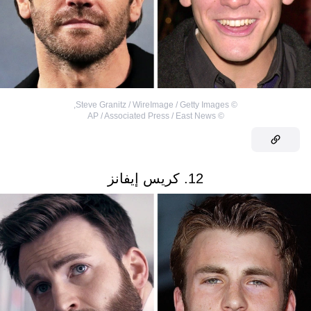
,
Steve Granitz / WireImage / Getty Images
©
AP / Associated Press / East News
©
12. كريس إيفانز