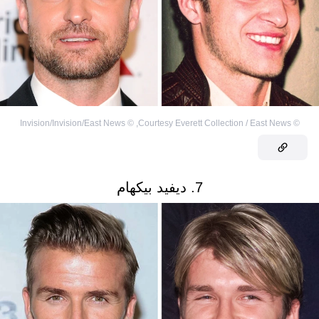
Invision/Invision/East News
©
,
Courtesy Everett Collection / East News
©
7. ديفيد بيكهام