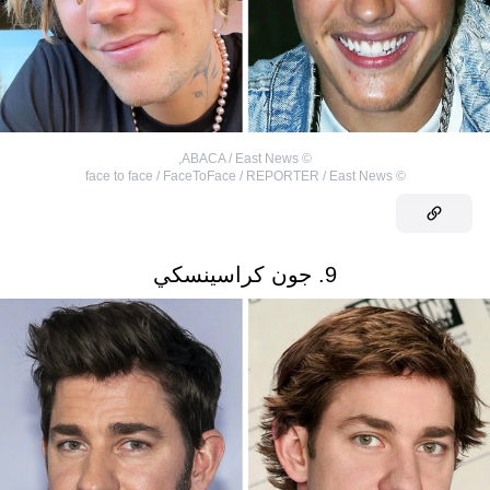
,
ABACA / East News
©
face to face / FaceToFace / REPORTER / East News
©
9. جون كراسينسكي