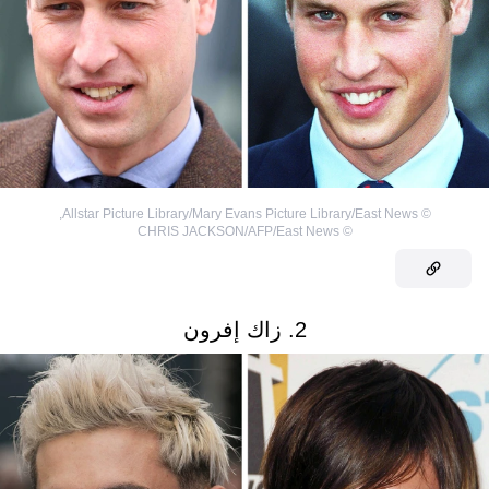
,
Allstar Picture Library/Mary Evans Picture Library/East News
©
CHRIS JACKSON/AFP/East News
©
2. زاك إفرون