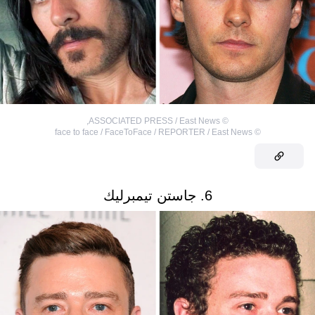
,
ASSOCIATED PRESS / East News
©
face to face / FaceToFace / REPORTER / East News
©
6. جاستن تيمبرليك