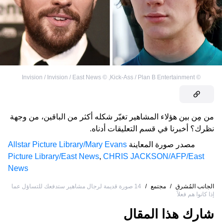
Invision / Invision / East News
©
,
Kick-Ass / Plan B Entertainment
©
من مِن بين هؤلاء المشاهير تغيّر شكله أكثر من الباقين، من وجهة
نظرك؟ أخبرنا في قسم التعليقات أدناه.
مصدر صورة المعاينة
Allstar Picture Library/Mary Evans
Picture Library/East News
,
CHRIS JACKSON/AFP/East
News
الجانب المُشرق
/
مجتمع
/
14 صورة قديمة لرجال مشاهير ستدفعك للتساؤل عما
إذا كانوا هم فعلاً
شارك هذا المقال