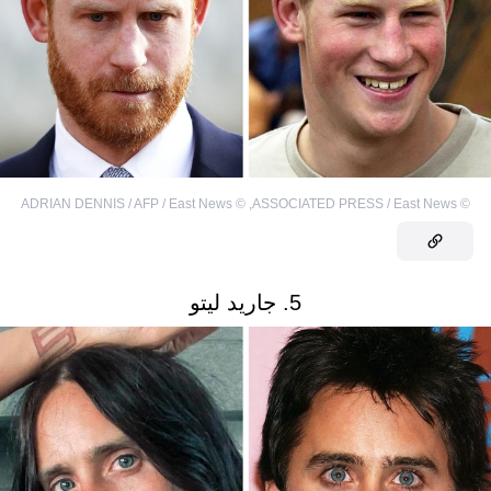
ADRIAN DENNIS / AFP / East News
©
,
ASSOCIATED PRESS / East News
©
5. جاريد ليتو