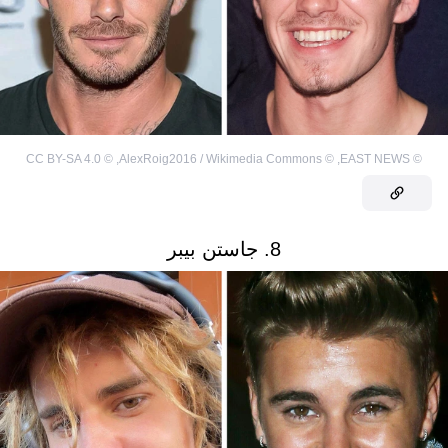
CC BY-SA 4.0
©
,
AlexRoig2016 / Wikimedia Commons
©
,
EAST NEWS
©
8. جاستن بيبر