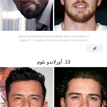
,
Mary Evans/Allstar/Graham Whitby Boot./ East News
©
Apple TV / Courtesy Everett Collection / East News
©
13. أورلاندو بلوم