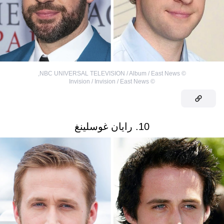
,
NBC UNIVERSAL TELEVISION / Album / East News
©
Invision / Invision / East News
©
10. رايان غوسلينغ