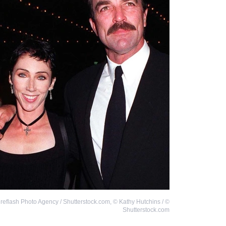
reflash Photo Agency / Shutterstock.com
,
©
Kathy Hutchins /
©
Shutterstock.com