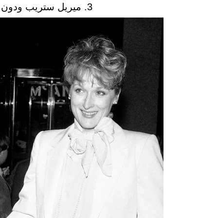
3. ميريل ستريب ودون جومر متزوجان منذ عام