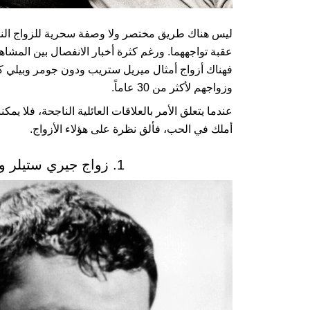
ليس هناك طريق مختصر ولا وصفة سحرية للزواج الناج
عقبة تواجههما. ورغم كثرة أخبار الانفصال بين المشاهير
فهناك أزواج أمثال ميريل ستريب ودون جومر وبيلي ك
وزواجهم لأكثر من 30 عاماً.
عندما يتعلق الأمر بالعلاقات العائلية الناجحة، فلا يمكن
أملك في الحب، فألق نظرة على هؤلاء الأزواج.
1. زواج جيري ستيلر وآن ميرا استمر لمدة