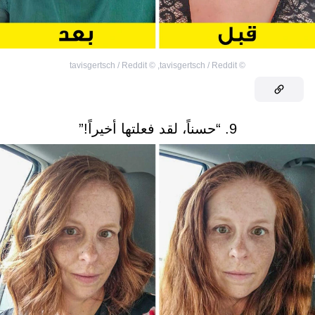
tavisgertsch / Reddit
©
,
tavisgertsch / Reddit
©
9. “حسناً، لقد فعلتها أخيراً!”