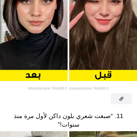
miyukisenpai / Reddit
©
,
miyukisenpai / Reddit
©
11. “صبغت شعري بلون داكن لأول مرة منذ
سنوات!”