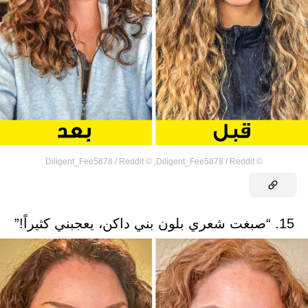
Diligent_Fee5878 / Reddit
©
,
Diligent_Fee5878 / Reddit
©
15. “صبغت شعري بلون بني داكن، يعجبني كثيراً!”