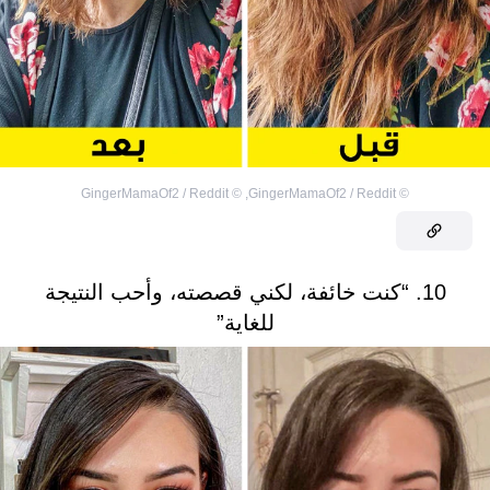
GingerMamaOf2 / Reddit
©
,
GingerMamaOf2 / Reddit
©
10. “كنت خائفة، لكني قصصته، وأحب النتيجة
للغاية”