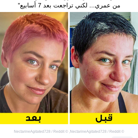
من عمري... لكني تراجعت بعد 7 أسابيع”
NectarineAgitated728 / Reddit
©
,
NectarineAgitated728 / Reddit
©