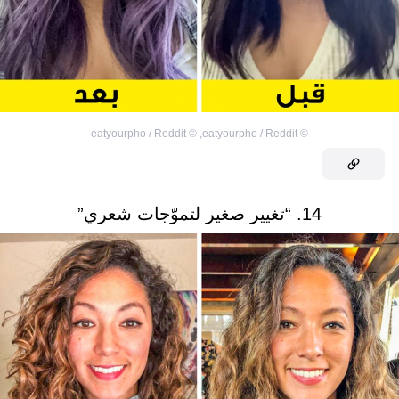
eatyourpho / Reddit
©
,
eatyourpho / Reddit
©
14. “تغيير صغير لتموّجات شعري”