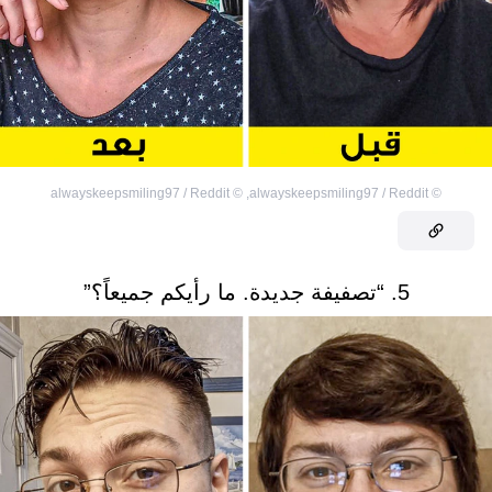
alwayskeepsmiling97 / Reddit
©
,
alwayskeepsmiling97 / Reddit
©
5. “تصفيفة جديدة. ما رأيكم جميعاً؟”