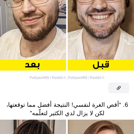
Psillywolf99 / Reddit
©
,
Psillywolf99 / Reddit
©
6. “أقص الغرة لنفسي! النتيجة أفضل مما توقعتها،
لكن لا يزال لدي الكثير لتعلّمه”