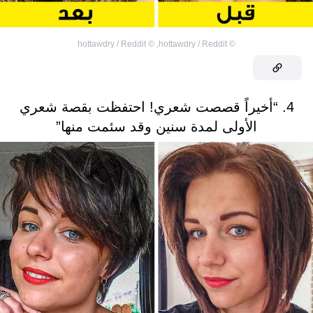
hottawdry / Reddit
©
,
hottawdry / Reddit
©
4. “أخيراً قصصت شعري! احتفظت بقصة شعري
الأولى لمدة سنين وقد سئمت منها”