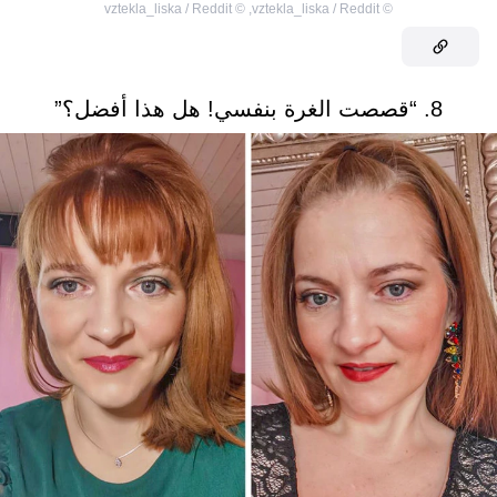
vztekla_liska / Reddit
©
,
vztekla_liska / Reddit
©
8. “قصصت الغرة بنفسي! هل هذا أفضل؟”