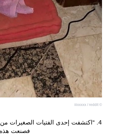
iiixxxxx / reddit
©
4. “اكتشفت إحدى الفتيات الصغيرات من 
فصنعت هذه ا