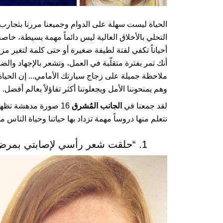
الحياة ليست سهلة على الدوام وجميعنا مررنا بتجارب 
التحلي بالأخلاق العالية ليس دائماً مهمة بسيطة، خاص
أحياناً تكفي لفتة لطيفة صغيرة أو حتى كلمة لتغير م
أنك تمر بفترة متقلّبة في العمل، وتشعر بالإجهاد وال
ملاحظة جميلة على زجاج سيارتك الأمامي... إن الحياة 
وهم يمنحوننا الأمل ويجعلوننا أكثر تفاؤلاً بعالم أفضل.
لقد جمعنا في
الجانب المُشرق
16 صورة مدهشة تظهر 
نتعلم منها دروساً مهمة تزداد بها حياتنا وحياة الناس من 
1. “حلقت شعر رأسي لإصابتي بمرض السرطان وتبرعت بشعري لصنع باروكة!”