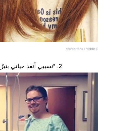
emmattack / reddit
©
2. “نسيبي أنقذ حياتي بتبرّعه لي بإحدى كليتيه هذا الأسبوع”