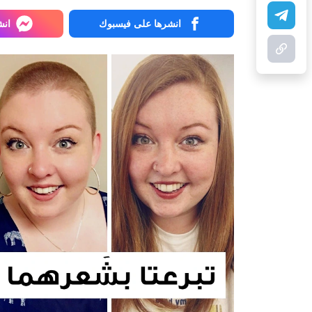
انشرها على فيسبوك
انش