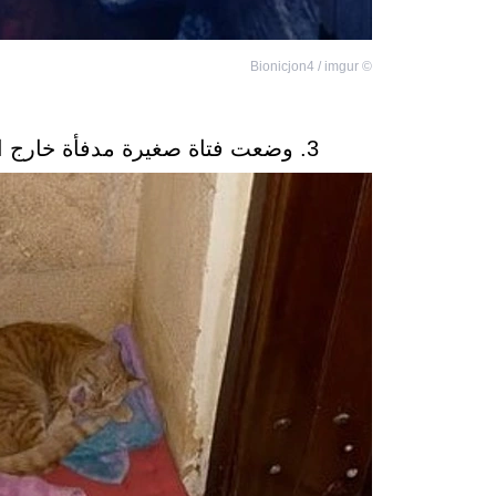
Bionicjon4 / imgur
©
3. وضعت فتاة صغيرة مدفأة خارج المنزل من أجل قطة أثناء موجة برد قاسية