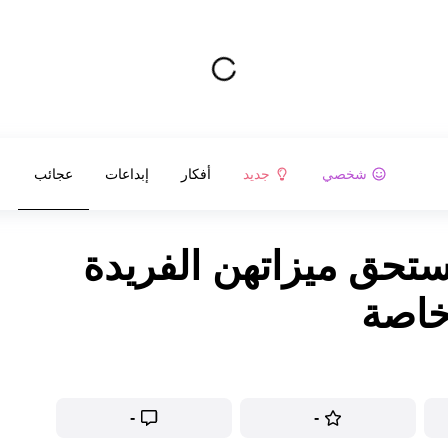
شخصي
جديد
أفكار
إبداعات
عجائب
ستحق ميزاتهن الفريدة
خاصة
-
-