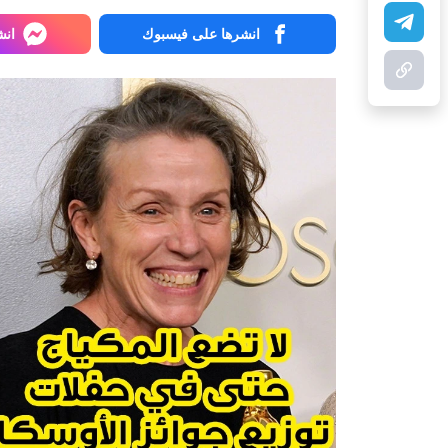
انشرها على فيسبوك
انش