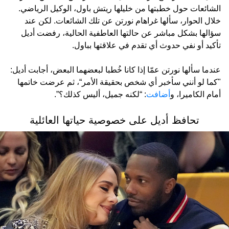
الشائعات حول خطبتها من خليلها ريتش باول، الوكيل الرياضي.
خلال الحوار، سألها غراهام نورتن عن تلك الشائعات. لكن عند
سؤالها بشكل مباشر عن حالتها العاطفية الحالية، رفضت أديل
تأكيد أو نفي حدوث أي تقدم في علاقتها بباول.
عندما سألها نورتن عمّا إذا كانا خُطبا لبعضهما البعض، أجابت أديل:
"كما لو أنني سأخبر أي شخص بحقيقة الأمر“، ثم عرضت خاتمها
أمام الكاميرا، و
أضافت
: “لكنه جميل، أليس كذلك؟”.
تحافظ أديل على خصوصية حياتها العائلية