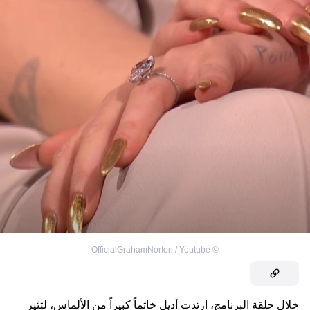
OfficialGrahamNorton / Youtube
©
خلال حلقة البرنامج، ارتدت أديل خاتماً كبيراً من الألماس، لتثير