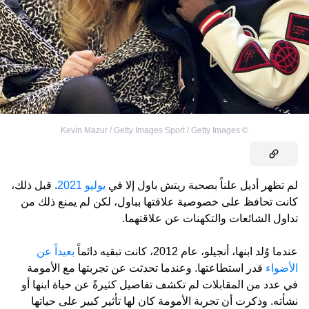
Kevin Mazur / Getty Images Sport / Getty Images
©
لم تظهر أديل علناً بصحبة ريتش باول إلا في
يوليو 2021
. قبل ذلك،
كانت تحافظ على خصوصية علاقتها بباول، لكن لم يمنع ذلك من
تداول الشائعات والتكهنات عن علاقتهما.
عندما وُلد ابنها، أنجيلو، عام 2012، كانت تبقيه دائماً
بعيداً عن
الأضواء
قدر استطاعتها. وعندما تحدثت عن تجربتها مع الأمومة
في عدد من المقابلات لم تكشف تفاصيل كثيرةً عن حياة ابنها أو
نشأته. وذكرت أن تجربة الأمومة كان لها تأثير كبير على حياتها