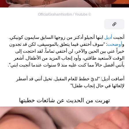
OfficialGrahamNorton / Youtube
©
أنجبت
أديل
ابنها أنجيلو أدكنز من زوجها السابق سايمون كونيكي.
و
أوضحت
: “سوف أختفي فيما يتعلق بالموسيقى، لكن قد تجدون
خبراً عني بين الحين والآخر، لن أختفي تماماً. لقد احتجت إلى
الوقت لأستعيد طاقتي، وأود إنجاب المزيد من الأطفال. أشعر
بأنني أفضل حالاً مما كنت عليه منذ 9 سنوات عندما أنجبت ابني”.
أضافت أديل: “لديّ خطط للعام المقبل. تخيل أنني قد أضطر
لإلغائها في حال إنجاب طفل!”
تهربت من الحديث عن شائعات خطبتها