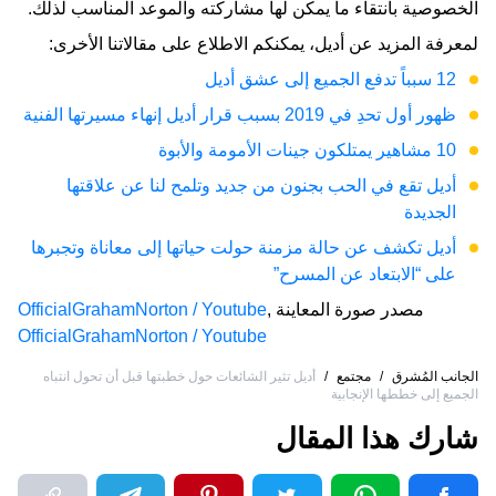
الخصوصية بانتقاء ما يمكن لها مشاركته والموعد المناسب لذلك.
لمعرفة المزيد عن أديل، يمكنكم الاطلاع على مقالاتنا الأخرى:
12 سبباً تدفع الجميع إلى عشق أديل
ظهور أول تحدِ في 2019 بسبب قرار أديل إنهاء مسيرتها الفنية
10 مشاهير يمتلكون جينات الأمومة والأبوة
أديل تقع في الحب بجنون من جديد وتلمح لنا عن علاقتها
الجديدة
أديل تكشف عن حالة مزمنة حولت حياتها إلى معاناة وتجبرها
على “الابتعاد عن المسرح”
مصدر صورة المعاينة
,
OfficialGrahamNorton / Youtube
OfficialGrahamNorton / Youtube
الجانب المُشرق
/
مجتمع
/
أديل تثير الشائعات حول خطبتها قبل أن تحول انتباه
الجميع إلى خططها الإنجابية
شارك هذا المقال