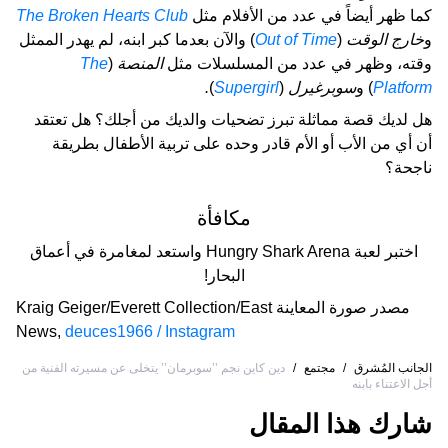
كما ظهر أيضاً في عدد من الأفلام مثل
The Broken Hearts Club
و
خارج الوقت
(
Out of Time
) والآن بعدما كبر ابنه، لم يهدر الممثل
وقته، وظهر في عدد من المسلسلات مثل
المنصة
(
The
Platform
) و
سوبرغيرل
(
Supergirl
)
.
هل لديك قصة مماثلة تبرز تضحيات والديك من أجلك؟ هل تعتقد
أن أي من الأب أو الأم قادر وحده على تربية الأطفال بطريقة
ناجحة؟
مكافأة
اختبر لعبة Hungry Shark Arena واستعد لمغامرة في أعماق
البحار!
مصدر صورة المعاينة
Kraig Geiger/Everett Collection/East
News
,
deuces1966 / Instagram
الجانب المُشرق
/
مجتمع
/
دين كاين نجم ’’سوبرمان’’ يتخلى عن مسيرته الفنية من
أجل الاعتناء بابنه
شارك هذا المقال