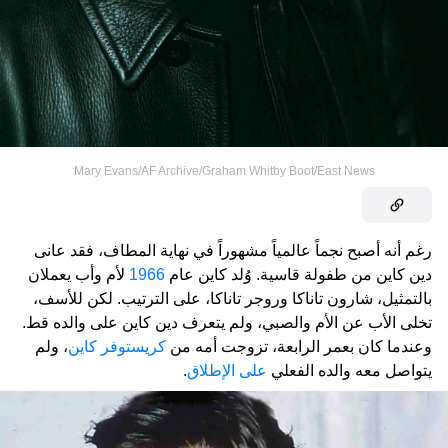
Mary Evans/AF Archive/Graham Whitby Boot/East News
رغم أنه أصبح نجماً عالمياً مشهوراً في نهاية المطاف، فقد عانى
دين كاين من طفولة قاسية. وُلد كاين عام
1966
لأم وأب يعملان
بالتمثيل، شارون تاناكا وروجر تاناكا، على الترتيب. لكن للأسف،
تخلى الأب عن الأم والصبي، ولم يتعرف دين كاين على والده قط.
وعندما كان بعمر الرابعة، تزوجت أمه من
كريستوفر كاين
، ولم
يتواصل معه والده الفعلي
على الإطلاق
.