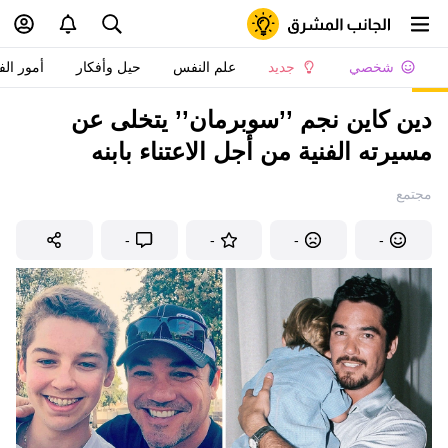
شخصي
جديد
علم النفس
حيل وأفكار
أمور الف
دين كاين نجم ’’سوبرمان’’ يتخلى عن
مسيرته الفنية من أجل الاعتناء بابنه
مجتمع
-
-
-
-