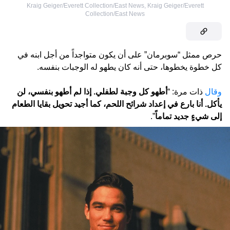
Kraig Geiger/Everett Collection/East News
,
Kraig Geiger/Everett
Collection/East News
حرص ممثل “سوبرمان” على أن يكون متواجداً من أجل ابنه في
كل خطوة يخطوها، حتى أنه كان يطهو له الوجبات بنفسه.
وقال
ذات مرة: “
أطهو كل وجبة لطفلي. إذا لم أطهو بنفسي، لن
يأكل. أنا بارع في إعداد شرائح اللحم، كما أجيد تحويل بقايا الطعام
إلى شيءٍ جديد تماماً
”.