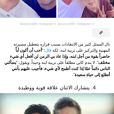
deuces1966 / Instagram
©
,
deuces1966 / Instagram
©
نال الممثل كثير من الانتقادات بسبب قراره بتعطيل مسيرته
المهنية والتركيز على تربية ابنه، لكه
قال
: “
أحب أن أكون أباً
حاضراً بقوة من أجل ابنه، وإذا عاد بي الزمن لن أفعل أي شيء
مختلف
”. لا يندم كاين مطلقاً على تربية ابنه وحيداً. ويقول: “
يسألني
الناس دائماً عمّا إذا كنت أطمح لأي شيء، فأجيب عليهم بأنني
أتطلع إلى حياة سعيدة
”.
4. يتشارك الاثنان علاقة قوية ووطيدة