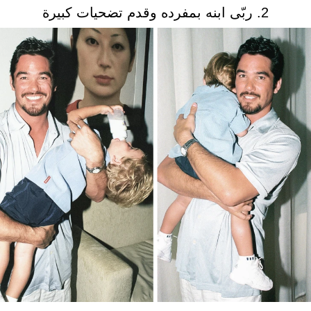
2. ربّى ابنه بمفرده وقدم تضحيات كبيرة