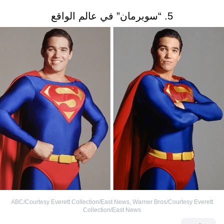
5. “سوبرمان” في عالم الواقع
ABC/Courtesy Everett Collection/East News
,
Warner Bros/Courtesy Everett
Collection/East News