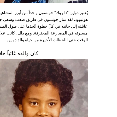
يُعتبر دواين “ذا روك” جونسون واحداً من أبرز المشاهي
هوليوود. لقد سار جونسون في طريق صعب وسعى جاهدا
عائلته إلى جانبه في كلّ خطوة اتّخذها على طول الط
مسيرته في المصارعة المحترفة. ومع ذلك، كانت علاقته
الوقت حتى اللحظات الأخيرة من حياة والد دواين.
كان والده غائباً 