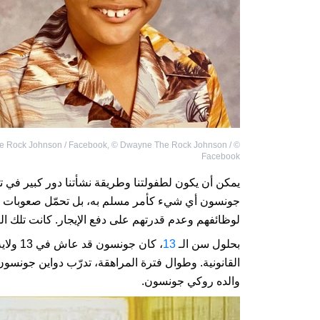
 Rock Johnson / Facebook
,
©
Dwayne The Rock Johnson /
©
Facebook
يمكن أن يكون لطفولتنا وطريقة نشأتنا دور كبير في ت
جونسون أي شيء كأمر مسلم به، بل تحمّل صعوبات لا ي
لوظائفهم وعدم قدرتهم على دفع الإيجار. كانت تلك ال
بحلول سن الـ
13
، كان جونسون قد عاش في 13 ولاية مختلفة، وعندما بلغ سن الـ
القانونية. وطوال فترة المراهقة، تدرّب دواين جونس
والده روكي جونسون.