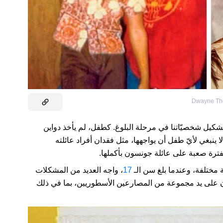
Dwayne The
شكيل شخصيّاتنا في مرحلة البلوغ. كطفل، لم يأخذ دواين
نبغي لأيّ طفل أن يواجهها، مثل فقدان أفراد عائلته
فترة صعبة على عائلة جونسون بأكملها.
17
، واجه العديد من المشكلات
ون على يد مجموعة من المصارعين الأسطوريين، بما في ذلك