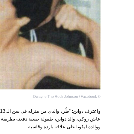
Dwayne The Rock Johnson / Facebook
©
واعترف دواين: “طُرد والدي من منزله في سن الـ 13 وكان
عاش روكي، والد دواين، طفولة صعبة دفعته بطريقة ما 
ووالده ليكونا على علاقة باردة وقاسية.