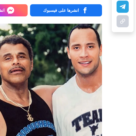
انشرها على فيسبوك
انش