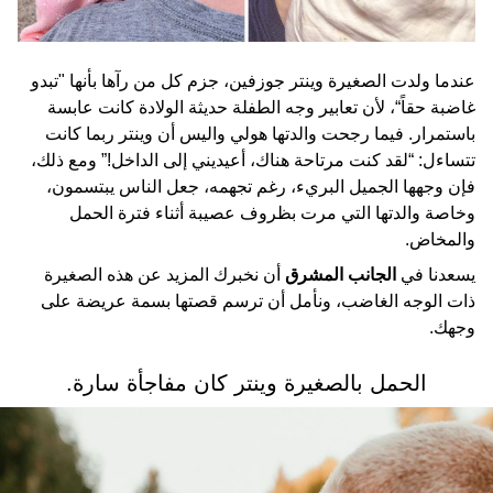
عندما ولدت الصغيرة وينتر جوزفين، جزم كل من رآها بأنها "تبدو
غاضبة حقاً“، لأن تعابير وجه الطفلة حديثة الولادة كانت عابسة
باستمرار. فيما رجحت والدتها هولي واليس أن وينتر ربما كانت
تتساءل: “لقد كنت مرتاحة هناك، أعيديني إلى الداخل!” ومع ذلك،
فإن وجهها الجميل البريء، رغم تجهمه، جعل الناس يبتسمون،
وخاصة والدتها التي مرت بظروف عصيبة أثناء فترة الحمل
والمخاض.
يسعدنا في
الجانب المشرق
أن نخبرك المزيد عن هذه الصغيرة
ذات الوجه الغاضب، ونأمل أن ترسم قصتها بسمة عريضة على
وجهك.
الحمل بالصغيرة وينتر كان مفاجأة سارة.