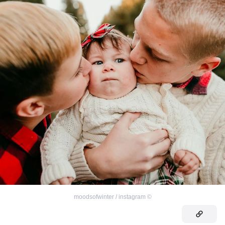
moodsofwinter / instagram
©