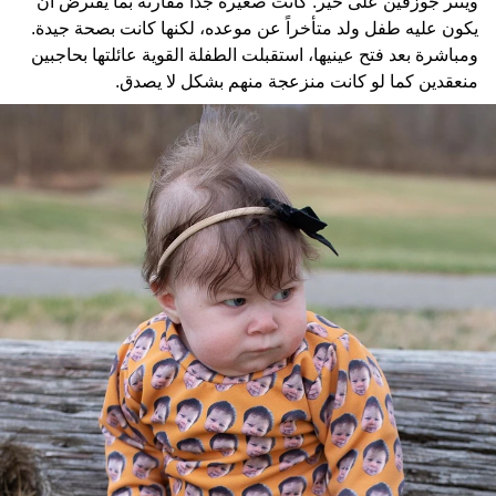
وينتر جوزفين على خير. كانت صغيرة جداً مقارنة بما يفترض أن
يكون عليه طفل ولد متأخراً عن موعده، لكنها كانت بصحة جيدة.
ومباشرة بعد فتح عينيها، استقبلت الطفلة القوية عائلتها بحاجبين
منعقدين كما لو كانت منزعجة منهم بشكل لا يصدق.