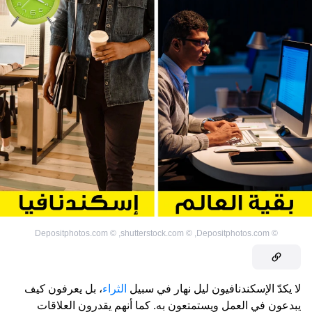
Depositphotos.com
©
,
shutterstock.com
©
,
Depositphotos.com
©
لا يكدّ الإسكندنافيون ليل نهار في سبيل
الثراء
، بل يعرفون كيف
يبدعون في العمل ويستمتعون به. كما أنهم يقدرون العلاقات