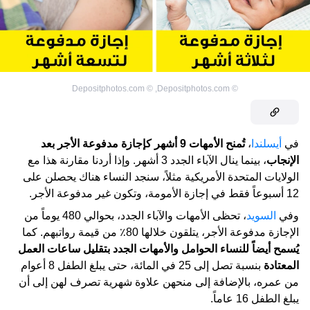
Depositphotos.com
©
,
Depositphotos.com
©
في
أيسلندا
،
تُمنح الأمهات 9 أشهر كإجازة مدفوعة الأجر بعد
الإنجاب
، بينما ينال الآباء الجدد 3 أشهر. وإذا أردنا مقارنة هذا مع
الولايات المتحدة الأمريكية مثلاً، سنجد النساء هناك يحصلن على
12 أسبوعاً فقط في إجازة الأمومة، وتكون غير مدفوعة الأجر.
وفي
السويد
، تحظى الأمهات والآباء الجدد، بحوالي 480 يوماً من
الإجازة مدفوعة الأجر، يتلقون خلالها 80٪ من قيمة رواتبهم. كما
يُسمح أيضاً للنساء الحوامل والأمهات الجدد بتقليل ساعات العمل
المعتادة
بنسبة تصل إلى 25 في المائة، حتى يبلغ الطفل 8 أعوام
من عمره، بالإضافة إلى منحهن علاوة شهرية تصرف لهن إلى أن
يبلغ الطفل 16 عاماً.