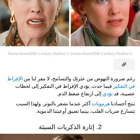
Home Alone/20th Century Studios
©
,
Home Alone/20th Century Studios
©
رغم ضرورة النهوض من عثرتك والتسامح، لا مفر لنا من
الإفراط
في التفكير
فيما حدث. يؤدي الإفراط في التفكير إلى لحظات
عصيبة، قد
تؤدي
إلى ارتفاع ضغط الدم.
تنتج أجسادنا
هرمونات
أكثر عندما نشعر بالتوتر. ولهذا السبب
تتسارع ضربات القلب، بينما تضيق أوعيتنا الدموية.
2. إثارة الذكريات السيئة