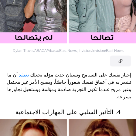
Dylan Travis/ABACA/Abaca/East News
,
Invision/Invision/East News
إجبار نفسك على التسامح ونسيان حدث مؤلم يجعلك
تعتقد
أن ما
تشعر به في أعماق نفسك شعوراً خاطئاً. ويصبح الأمر غير محتمل
وغير مريح عندما تكون التجربة صادمة ومؤلمة ويستحيل تجاوزها
بسرعة.
4. التأثير السلبي على المهارات الاجتماعية