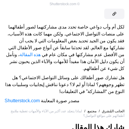
Shutterstock.com
©
لكل أم وأب دواعي خاصة تحدد مدى مشاركتهما لصور أطفالهما
على منصات التواصل الاجتماعي. ولكن مهما كانت هذه الأسباب،
فقد يكون من الجيد تحديد بعض المعلومات التي لا يجب أن
نشاركها مع العالم. لقد تحدثنا سابقاً عن أنواع صور الأطفال التي
من الأفضل عدم مشاركتها في مكان عام في
هذه المقالة
، ونأمل
أن يكون دليل الأمان هذا مفيداً للأمهات والآباء الذين يحبون نشر
كل شيء عن أطفالهم.
هل تشارك صور أطفالك على وسائل التواصل الاجتماعي؟ هل
تظهر وجوههم؟ لماذا أو لم لا؟ دعونا نناقش إيجابيات وسلبيات هذا
النوع من “المشاركة” في التعليقات!
مصدر صورة المعاينة
Shutterstock.com
الجانب المُشرق
/
مجتمع
/
لماذا يتعمّد عدد أكبر من الآباء والأمهات تغطية ملامح
أطفالهم على مواقع التواصل؟
شارك هذا المقال